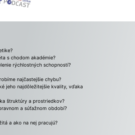
etike?
léta s chodom akadémie?
lenie rýchlostných schopností?
 robíme najčastejšie chybu?
é jeho najdôležitejšie kvality, vďaka
ka štruktúry a prostriedkov?
ípravnom a súťažnom období?
žitá a ako na nej pracujú?