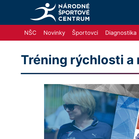
NŠC
Novinky
Športovci
Diagnostika
Tréning rýchlosti a