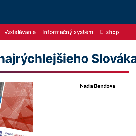
Vzdelávanie
Informačný systém
E-shop
 najrýchlejšieho Slovák
Naďa Bendová