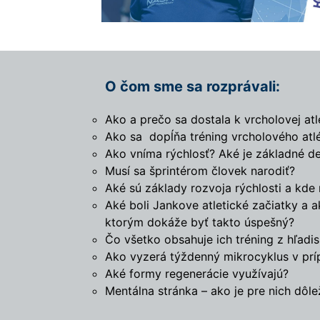
O čom sme sa rozprávali:
Ako a prečo sa dostala k vrcholovej atl
Ako sa dopĺňa tréning vrcholového at
Ako vníma rýchlosť? Aké je základné de
Musí sa šprintérom človek narodiť?
Aké sú základy rozvoja rýchlosti a kde
Aké boli Jankove atletické začiatky a ak
ktorým dokáže byť takto úspešný?
Čo všetko obsahuje ich tréning z hľadis
Ako vyzerá týždenný mikrocyklus v pr
Aké formy regenerácie využívajú?
Mentálna stránka – ako je pre nich dôle