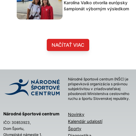
Karolína Valko otvorila európsky
šampionát výborným výsledkom
NAČÍTAŤ VIAC
Národné športové centrum (NŠC) je
príspevková organizácia s právnou
subjektivitou v zriaďovateľskej
pôsobnosti Ministerstva cestovného
ruchu a športu Slovenskej republiky.
Národné športové centrum
Novinky
Kalendár udalostí
IČO: 30853923,
Športy
Dom Športu,
Olympijské námestie 1,
Diagnostika