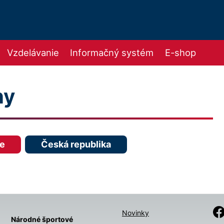
Vzdelávanie
Informačný systém
E-shop
ny
ie
Česká republika
Novinky
Národné športové