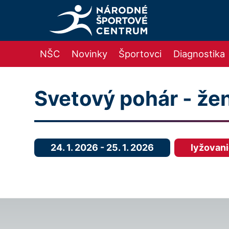
NŠC
Novinky
Športovci
Diagnostika
Svetový pohár - že
24. 1. 2026
-
25. 1. 2026
lyžovan