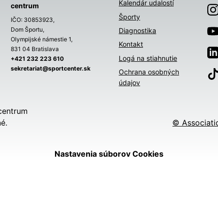
Kalendár udalostí
centrum
Športy
IČO: 30853923,
Dom Športu,
Diagnostika
Olympijské námestie 1,
Kontakt
831 04 Bratislava
Logá na stiahnutie
+421 232 223 610
sekretariat@sportcenter.sk
Ochrana osobných
údajov
centrum
é.
© Associati
Nastavenia súborov Cookies