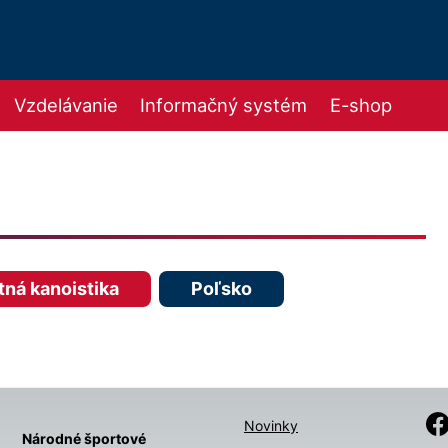
Vzdelávanie
Informačný systém
E-shop
tná kanoistika
Poľsko
Novinky
Národné športové