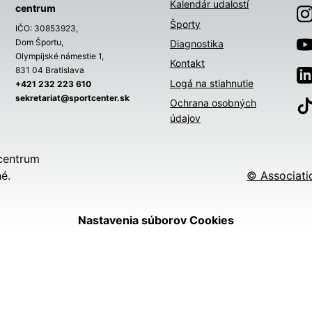
Kalendár udalostí
centrum
Športy
IČO: 30853923,
Dom Športu,
Diagnostika
Olympijské námestie 1,
Kontakt
831 04 Bratislava
Logá na stiahnutie
+421 232 223 610
sekretariat@sportcenter.sk
Ochrana osobných
údajov
centrum
é.
© Associati
Nastavenia súborov Cookies