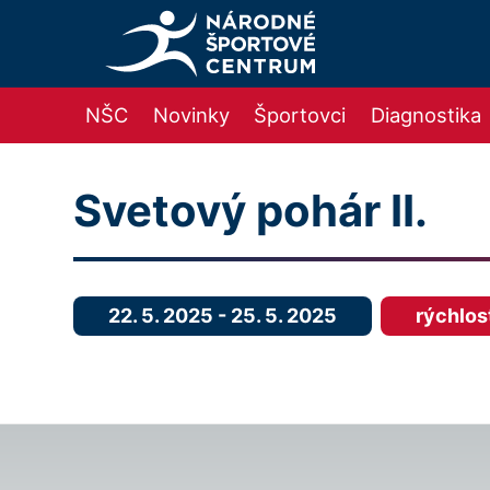
NŠC
Novinky
Športovci
Diagnostika
Svetový pohár II.
22. 5. 2025
-
25. 5. 2025
rýchlos