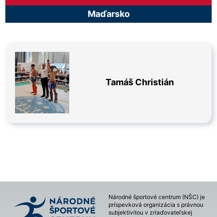
Maďarsko
Tamáš Christián
Národné športové centrum (NŠC) je
príspevková organizácia s právnou
subjektivitou v zriaďovateľskej