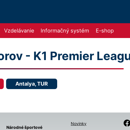
Vzdelávanie
Informačný systém
E-shop
orov - K1 Premier Leag
Antalya, TUR
Novinky
Národné športové