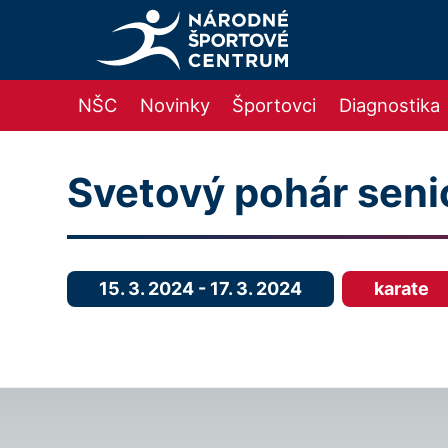
NŠC
Novinky
Športovci
Diagnostika
Svetový pohár seni
15. 3. 2024
-
17. 3. 2024
karate