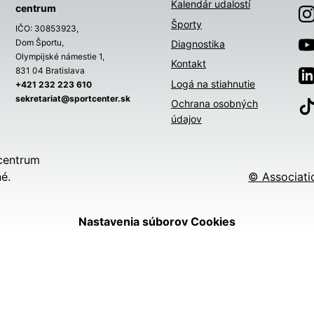
Kalendár udalostí
centrum
Športy
IČO: 30853923,
Dom Športu,
Diagnostika
Olympijské námestie 1,
Kontakt
831 04 Bratislava
Logá na stiahnutie
+421 232 223 610
sekretariat@sportcenter.sk
Ochrana osobných
údajov
centrum
é.
© Associati
Nastavenia súborov Cookies