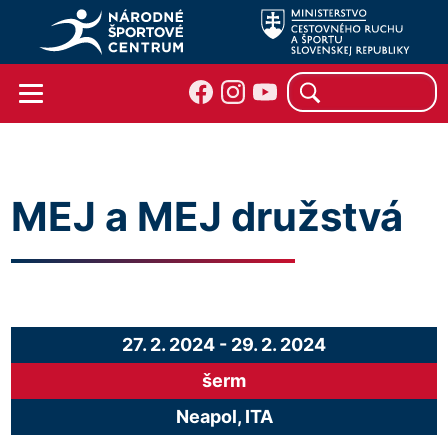
MEJ a MEJ družstvá
27. 2. 2024
-
29. 2. 2024
šerm
Neapol, ITA