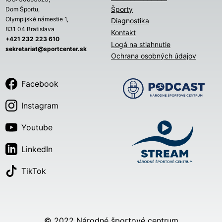
Športy
Dom Športu,
Olympijské námestie 1,
Diagnostika
831 04 Bratislava
Kontakt
+421 232 223 610
Logá na stiahnutie
sekretariat@sportcenter.sk
Ochrana osobných údajov
Facebook
Instagram
Youtube
LinkedIn
TikTok
© 2022 Národné športové centrum