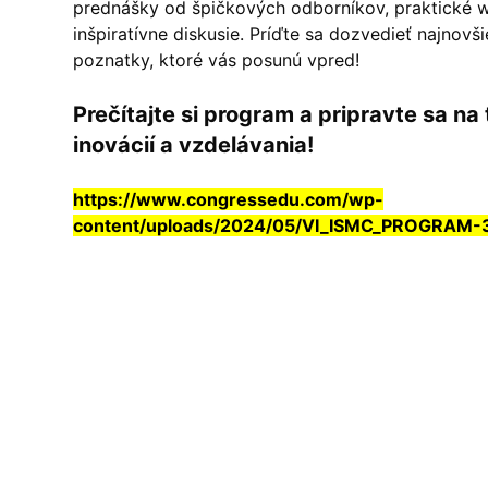
prednášky od špičkových odborníkov, praktické 
inšpiratívne diskusie. Príďte sa dozvedieť najnovši
poznatky, ktoré vás posunú vpred!
Prečítajte si program a pripravte sa na t
inovácií a vzdelávania!
https://www.congressedu.com/wp-
content/uploads/2024/05/VI_ISMC_PROGRAM-3