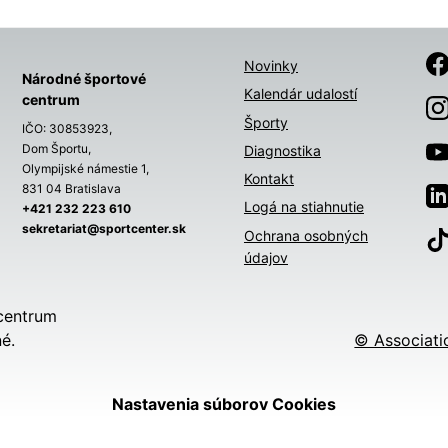
Novinky
Národné športové
Kalendár udalostí
centrum
Športy
IČO: 30853923,
Dom Športu,
Diagnostika
Olympijské námestie 1,
Kontakt
831 04 Bratislava
Logá na stiahnutie
+421 232 223 610
sekretariat@sportcenter.sk
Ochrana osobných
údajov
centrum
é.
© Associati
Nastavenia súborov Cookies