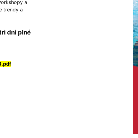
workshopy a
e trendy a
ri dni plné
.pdf