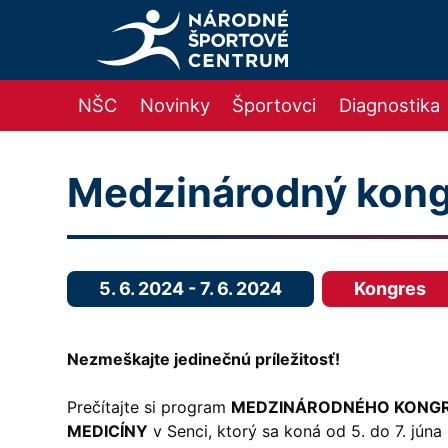
NŠC
Novinky
Športovci
Diagnostika
Medzinárodný kong
5. 6. 2024
-
7. 6. 2024
Kongres
Nezmeškajte jedinečnú príležitosť!
Prečítajte si program
MEDZINÁRODNÉHO KONGR
MEDICÍNY
v Senci, ktorý sa koná od 5. do 7. júna