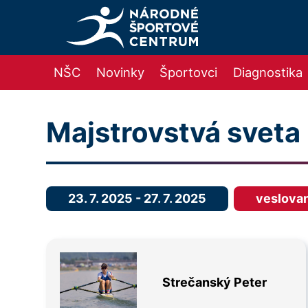
NŠC
Novinky
Športovci
Diagnostika
Majstrovstvá sveta
23. 7. 2025
-
27. 7. 2025
veslova
Strečanský Peter