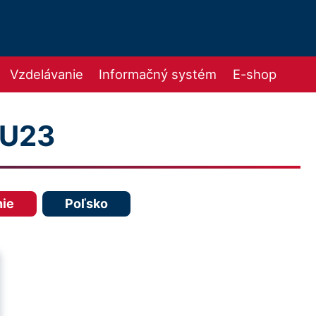
Vzdelávanie
Informačný systém
E-shop
 U23
nie
Poľsko