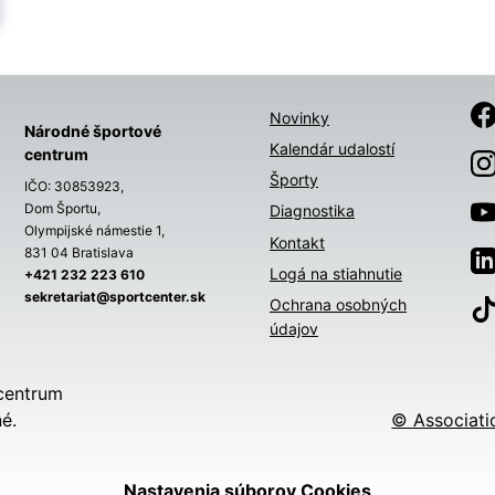
Novinky
Národné športové
Kalendár udalostí
centrum
Športy
IČO: 30853923,
Dom Športu,
Diagnostika
Olympijské námestie 1,
Kontakt
831 04 Bratislava
Logá na stiahnutie
+421 232 223 610
sekretariat@sportcenter.sk
Ochrana osobných
údajov
centrum
é.
© Associati
Nastavenia súborov Cookies