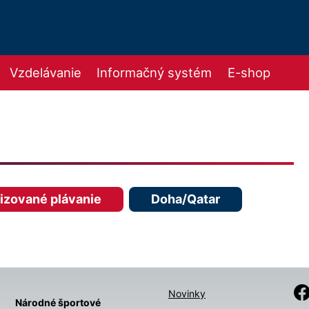
Vzdelávanie
Informačný systém
E-shop
izované plávanie
Doha/Qatar
Novinky
Národné športové