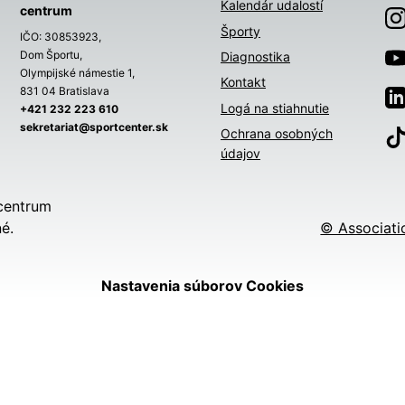
Kalendár udalostí
centrum
Športy
IČO: 30853923,
Dom Športu,
Diagnostika
Olympijské námestie 1,
Kontakt
831 04 Bratislava
Logá na stiahnutie
+421 232 223 610
sekretariat@sportcenter.sk
Ochrana osobných
údajov
centrum
é.
© Associati
Nastavenia súborov Cookies