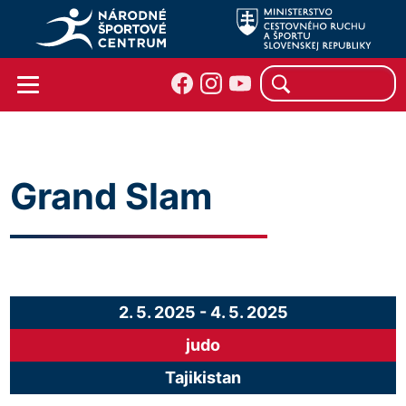
Grand Slam
2. 5. 2025
-
4. 5. 2025
judo
Tajikistan