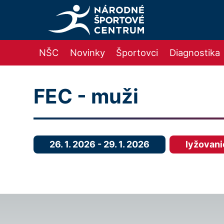
NŠC
Novinky
Športovci
Diagnostika
FEC - muži
26. 1. 2026
-
29. 1. 2026
lyžovani