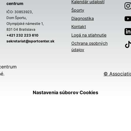
Kalendár udalostí
centrum
Športy
IČO: 30853923,
Dom Športu,
Diagnostika
Olympijské námestie 1,
Kontakt
831 04 Bratislava
Logá na stiahnutie
+421 232 223 610
sekretariat@sportcenter.sk
Ochrana osobných
údajov
centrum
é.
© Associati
Nastavenia súborov Cookies