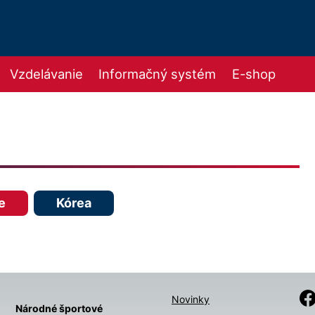
Vzdelávanie
Informačný systém
E-shop
e
Kórea
Novinky
Národné športové