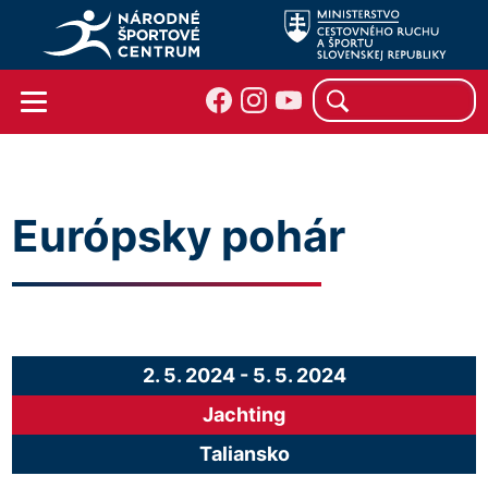
Európsky pohár
2. 5. 2024
-
5. 5. 2024
Jachting
Taliansko