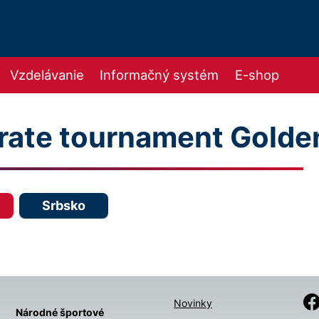
Vzdelávanie
Informačný systém
E-shop
arate tournament Golde
Srbsko
Novinky
Národné športové