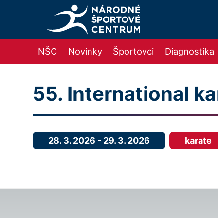
NŠC
Novinky
Športovci
Diagnostika
55. International k
28. 3. 2026
-
29. 3. 2026
karate