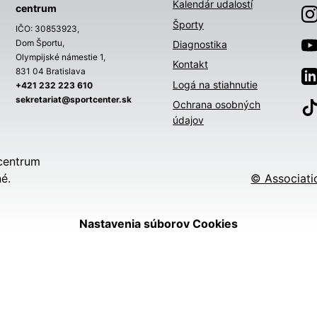
Kalendár udalostí
centrum
Športy
IČO: 30853923,
Dom Športu,
Diagnostika
Olympijské námestie 1,
Kontakt
831 04 Bratislava
Logá na stiahnutie
+421 232 223 610
sekretariat@sportcenter.sk
Ochrana osobných
údajov
centrum
é.
© Associati
Nastavenia súborov Cookies