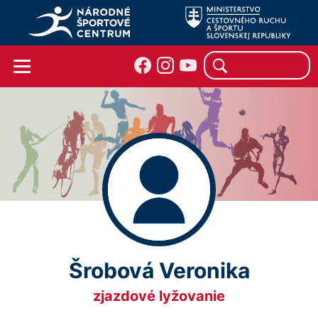
Šrobová Veronika
zjazdové lyžovanie