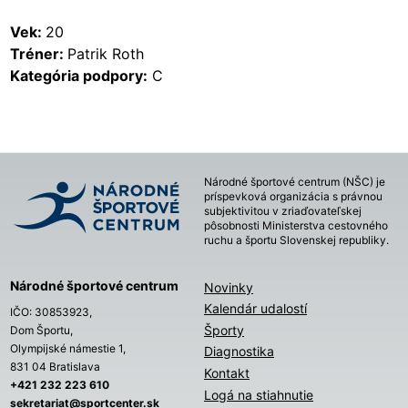
Vek:
20
Tréner:
Patrik Roth
Kategória podpory:
C
Národné športové centrum (NŠC) je
príspevková organizácia s právnou
subjektivitou v zriaďovateľskej
pôsobnosti Ministerstva cestovného
ruchu a športu Slovenskej republiky.
Národné športové centrum
Novinky
Kalendár udalostí
IČO: 30853923,
Športy
Dom Športu,
Olympijské námestie 1,
Diagnostika
831 04 Bratislava
Kontakt
+421 232 223 610
Logá na stiahnutie
sekretariat@sportcenter.sk