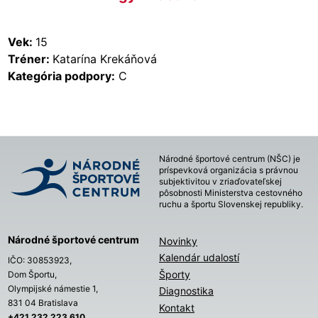
Vek:
15
Tréner:
Katarína Krekáňová
Kategória podpory:
C
Národné športové centrum (NŠC) je
príspevková organizácia s právnou
subjektivitou v zriaďovateľskej
pôsobnosti Ministerstva cestovného
ruchu a športu Slovenskej republiky.
Národné športové centrum
Novinky
Kalendár udalostí
IČO: 30853923,
Športy
Dom Športu,
Olympijské námestie 1,
Diagnostika
831 04 Bratislava
Kontakt
+421 232 223 610