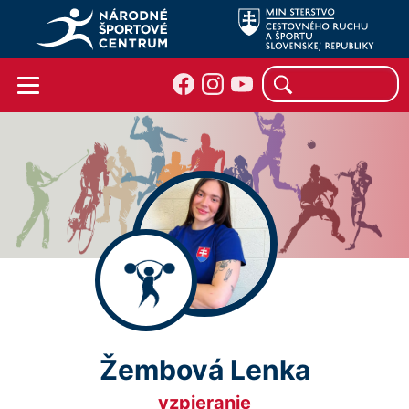
Žembová Lenka
vzpieranie