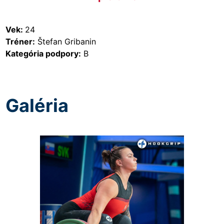
Vek:
24
Tréner:
Štefan Gribanin
Kategória podpory:
B
Galéria