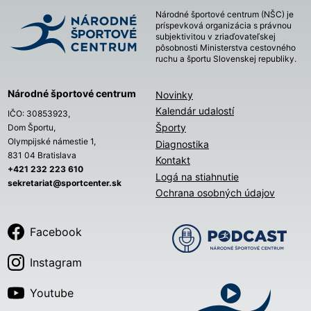
Národné športové centrum (NŠC) je
príspevková organizácia s právnou
subjektivitou v zriaďovateľskej
pôsobnosti Ministerstva cestovného
ruchu a športu Slovenskej republiky.
Národné športové centrum
Novinky
Kalendár udalostí
IČO: 30853923,
Športy
Dom Športu,
Olympijské námestie 1,
Diagnostika
831 04 Bratislava
Kontakt
+421 232 223 610
Logá na stiahnutie
sekretariat@sportcenter.sk
Ochrana osobných údajov
Facebook
Instagram
Youtube