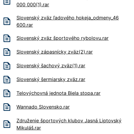
000 000(1).rar
Slovenský zväz ľadového hokeja_odmeny_46
600.rar
Slovenský zväz športového rybolovu.rar
Slovenský zápasnícky zväz(2).rar
Slovenský šachový zväz(1).rar
Slovenský šermiarsky zväz.rar
Telovýchovná jednota Biela stopa.rar
Wannado Slovensko.rar
Združenie športových klubov Jasná Liptovský
Mikuláš.rar