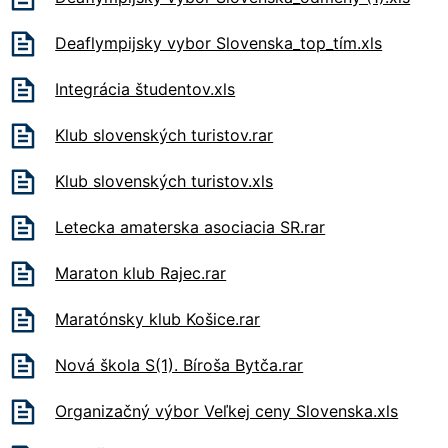
Deaflympijsky vybor Slovenska_top_tím.xls
Integrácia študentov.xls
Klub slovenských turistov.rar
Klub slovenských turistov.xls
Letecka amaterska asociacia SR.rar
Maraton klub Rajec.rar
Maratónsky klub Košice.rar
Nová škola S(1). Bíroša Bytča.rar
Organizačný výbor Veľkej ceny Slovenska.xls