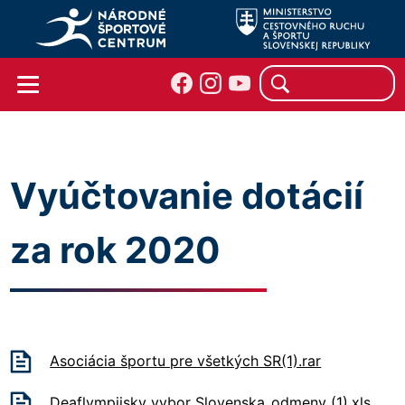
Vyúčtovanie dotácií
za rok 2020
Asociácia športu pre všetkých SR(1).rar
Deaflympijsky vybor Slovenska_odmeny (1).xls