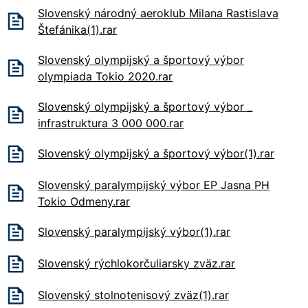
Slovenský národný aeroklub Milana Rastislava
Štefánika(1).rar
Slovenský olympijský a športový výbor
olympiada Tokio 2020.rar
Slovenský olympijský a športový výbor _
infrastruktura 3 000 000.rar
Slovenský olympijský a športový výbor(1).rar
Slovenský paralympijský výbor EP Jasna PH
Tokio Odmeny.rar
Slovenský paralympijský výbor(1).rar
Slovenský rýchlokorčuliarsky zväz.rar
Slovenský stolnotenisový zväz(1).rar