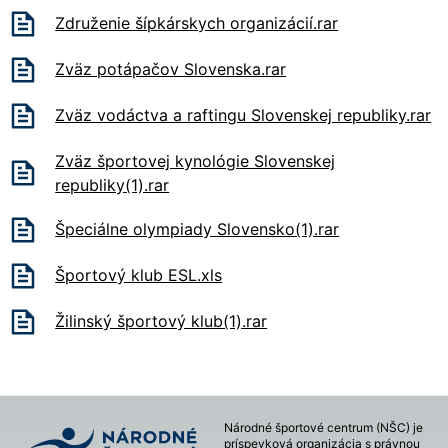
Združenie šípkárskych organizácií.rar
Zväz potápačov Slovenska.rar
Zväz vodáctva a raftingu Slovenskej republiky.rar
Zväz športovej kynológie Slovenskej
republiky(1).rar
Špeciálne olympiady Slovensko(1).rar
Športový klub ESL.xls
Žilinský športový klub(1).rar
Národné športové centrum (NŠC) je
príspevková organizácia s právnou