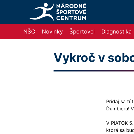
NŠC
Novinky
Športovci
Diagnostika
Vykroč v sobo
Pridaj sa t
Ďumbieru! V
V PIATOK 5.
ktorá sa bu