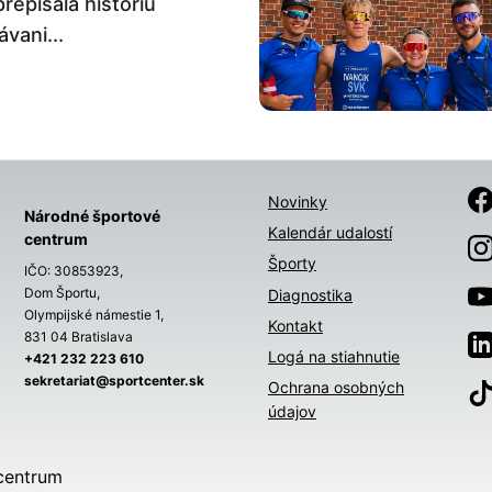
prepísala históriu
vani...
Novinky
Národné športové
Kalendár udalostí
centrum
Športy
IČO: 30853923,
Dom Športu,
Diagnostika
Olympijské námestie 1,
Kontakt
831 04 Bratislava
Logá na stiahnutie
+421 232 223 610
sekretariat@sportcenter.sk
Ochrana osobných
údajov
centrum