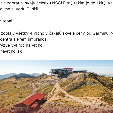
ť a zobrať si svoju čelenku NŠC! Pitný režim je dôležitý, a t
alíme aj vodu Budiš!
a teba!
o zdolajú všetky 4 vrcholy čakajú skvelé ceny od Garminu,
 centra a Premiumbrands!
výzve Vykroč na vrchol:
navrchol.sk