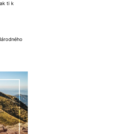
ak ti k
 Národného