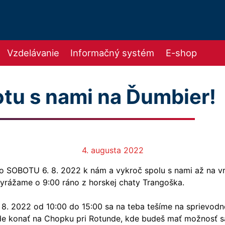
Vzdelávanie
Informačný systém
E-shop
tu s nami na Ďumbier!
4. augusta 2022
úto SOBOTU 6. 8. 2022 k nám a vykroč spolu s nami až na v
yrážame o 9:00 ráno z horskej chaty Trangoška.
 8. 2022 od 10:00 do 15:00 sa na teba tešíme na sprievodne
de konať na Chopku pri Rotunde, kde budeš mať možnosť 