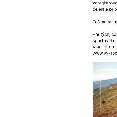
zaregistrova
čelenke prib
Tešíme sa n
Pre tých, č
športového
Viac info o 
www.vykroc