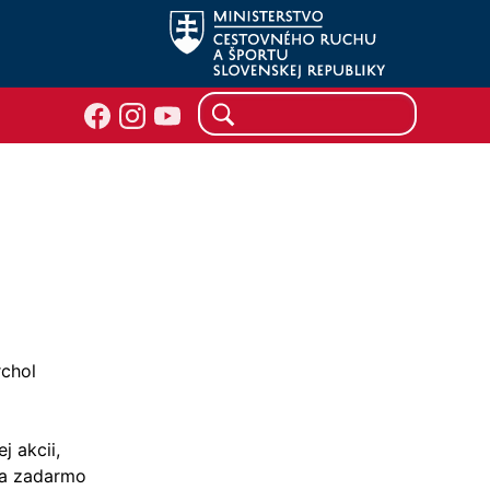
rchol
j akcii,
sa zadarmo