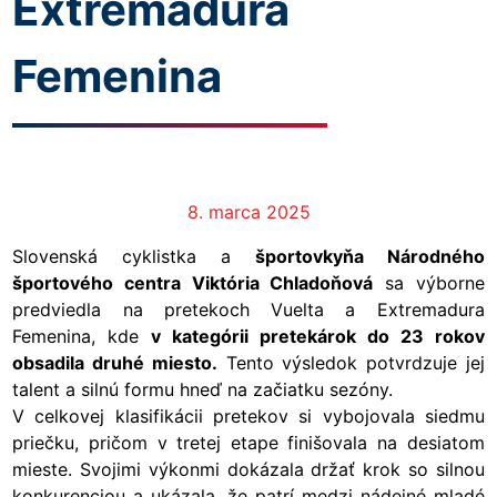
Extremadura
Femenina
8. marca 2025
Slovenská cyklistka a
športovkyňa Národného
športového centra Viktória Chladoňová
sa výborne
predviedla na pretekoch Vuelta a Extremadura
Femenina, kde
v kategórii pretekárok do 23 rokov
obsadila druhé miesto.
Tento výsledok potvrdzuje jej
talent a silnú formu hneď na začiatku sezóny.
V celkovej klasifikácii pretekov si vybojovala siedmu
priečku, pričom v tretej etape finišovala na desiatom
mieste. Svojimi výkonmi dokázala držať krok so silnou
konkurenciou a ukázala, že patrí medzi nádejné mladé