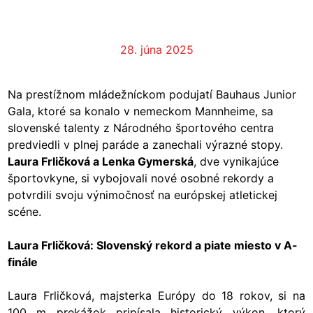
28. júna 2025
Na prestížnom mládežníckom podujatí Bauhaus Junior
Gala, ktoré sa konalo v nemeckom Mannheime, sa
slovenské talenty z Národného športového centra
predviedli v plnej paráde a zanechali výrazné stopy.
Laura Frličková a Lenka Gymerská
, dve vynikajúce
športovkyne, si vybojovali nové osobné rekordy a
potvrdili svoju výnimočnosť na európskej atletickej
scéne.
Laura Frličková: Slovenský rekord a piate miesto v A-
finále
Laura Frličková, majsterka Európy do 18 rokov, si na
100 m prekážok pripísala historický výkon, ktorý