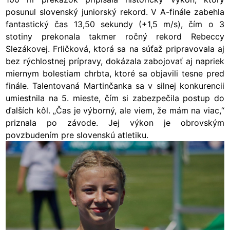
posunul slovenský juniorský rekord. V A-finále zabehla
fantastický čas 13,50 sekundy (+1,5 m/s), čím o 3
stotiny prekonala takmer ročný rekord Rebeccy
Slezákovej. Frličková, ktorá sa na súťaž pripravovala aj
bez rýchlostnej prípravy, dokázala zabojovať aj napriek
miernym bolestiam chrbta, ktoré sa objavili tesne pred
finále. Talentovaná Martinčanka sa v silnej konkurencii
umiestnila na 5. mieste, čím si zabezpečila postup do
ďalších kôl. „Čas je výborný, ale viem, že mám na viac,“
priznala po závode. Jej výkon je obrovským
povzbudením pre slovenskú atletiku.