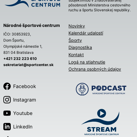
subjektivitou v zriaďovateľskej
pôsobnosti Ministerstva cestovného
ruchu a športu Slovenskej republiky.
Národné športové centrum
Novinky
Kalendár udalostí
IČO: 30853923,
Športy
Dom Športu,
Olympijské námestie 1,
Diagnostika
831 04 Bratislava
Kontakt
+421 232 223 610
Logá na stiahnutie
sekretariat@sportcenter.sk
Ochrana osobných údajov
Facebook
Instagram
Youtube
LinkedIn