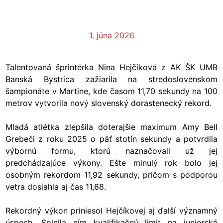
1. júna 2026
Talentovaná šprintérka Nina Hejčíková z AK ŠK UMB
Banská Bystrica zažiarila na stredoslovenskom
šampionáte v Martine, kde časom 11,70 sekundy na 100
metrov vytvorila nový slovenský dorastenecký rekord.
Mladá atlétka zlepšila doterajšie maximum Amy Bell
Grebeči z roku 2025 o päť stotín sekundy a potvrdila
výbornú formu, ktorú naznačovali už jej
predchádzajúce výkony. Ešte minulý rok bolo jej
osobným rekordom 11,92 sekundy, pričom s podporou
vetra dosiahla aj čas 11,68.
Rekordný výkon priniesol Hejčíkovej aj ďalší významný
úspech. Splnila ním kvalifikačný limit na juniorské