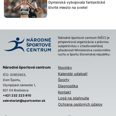
Gymerská vybojovala fantastické
štvrté miesto na svete!
Národné športové centrum (NŠC) je
príspevková organizácia s právnou
subjektivitou v zriaďovateľskej
pôsobnosti Ministerstva cestovného
ruchu a športu Slovenskej republiky.
Národné športové centrum
Novinky
Kalendár udalostí
IČO: 30853923,
Športy
Dom Športu,
Olympijské námestie 1,
Diagnostika
831 04 Bratislava
Kontakt
+421 232 223 610
Logá na stiahnutie
sekretariat@sportcenter.sk
Ochrana osobných údajov