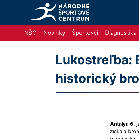
NŠC
Novinky
Športovci
Diagnostika
Lukostreľba: 
historický br
Antalya 6. 
získala bro
olympijský