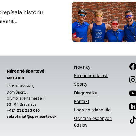
prepísala históriu
vani...
Novinky
Národné športové
Kalendár udalostí
centrum
Športy
IČO: 30853923,
Dom Športu,
Diagnostika
Olympijské námestie 1,
Kontakt
831 04 Bratislava
Logá na stiahnutie
+421 232 223 610
sekretariat@sportcenter.sk
Ochrana osobných
údajov