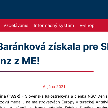
Vzdelávanie
Informačný systém
E-shop
Baránková získala pre 
onz z ME!
6. júna 2021
júna (TASR)
- Slovenská lukostrelkyňa a členka NŠC Deni
nzovú medailu na majstrovstvách Európy v tureckej Antalyi 
 luk. V súboji o bronz zdolala Dánku Kirstine Ander