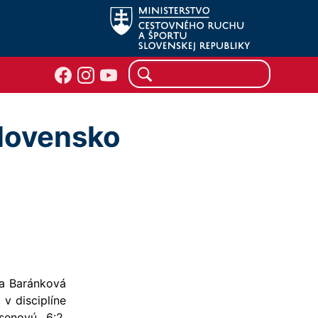
Slovensko
sa Baránková
v disciplíne
senovú 6:2.