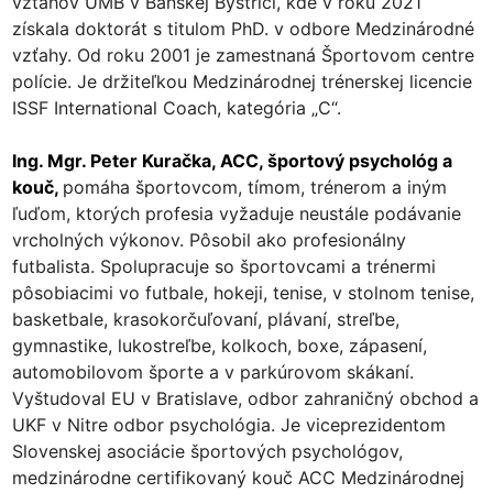
vzťahov UMB v Banskej Bystrici, kde v roku 2021
získala doktorát s titulom PhD. v odbore Medzinárodné
vzťahy. Od roku 2001 je zamestnaná Športovom centre
polície. Je držiteľkou Medzinárodnej trénerskej licencie
ISSF International Coach, kategória „C“.
Ing. Mgr. Peter Kuračka, ACC, športový psychológ a
kouč,
pomáha športovcom, tímom, trénerom a iným
ľuďom, ktorých profesia vyžaduje neustále podávanie
vrcholných výkonov. Pôsobil ako profesionálny
futbalista. Spolupracuje so športovcami a trénermi
pôsobiacimi vo futbale, hokeji, tenise, v stolnom tenise,
basketbale, krasokorčuľovaní, plávaní, streľbe,
gymnastike, lukostreľbe, kolkoch, boxe, zápasení,
automobilovom športe a v parkúrovom skákaní.
Vyštudoval EU v Bratislave, odbor zahraničný obchod a
UKF v Nitre odbor psychológia. Je viceprezidentom
Slovenskej asociácie športových psychológov,
medzinárodne certifikovaný kouč ACC Medzinárodnej