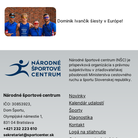
Dominik Ivančík šiesty v Európe!
Národné športové centrum (NŠC) je
príspevková organizácia s právnou
subjektivitou v zriaďovateľskej
pôsobnosti Ministerstva cestovného
ruchu a športu Slovenskej republiky.
Národné športové centrum
Novinky
Kalendár udalostí
IČO: 30853923,
Športy
Dom Športu,
Olympijské námestie 1,
Diagnostika
831 04 Bratislava
Kontakt
+421 232 223 610
Logá na stiahnutie
sekretariat@sportcenter.sk