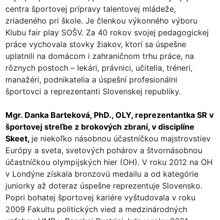
centra športovej prípravy talentovej mládeže,
zriadeného pri škole. Je členkou výkonného výboru
Klubu fair play SOŠV. Za 40 rokov svojej pedagogickej
práce vychovala stovky žiakov, ktorí sa úspešne
uplatnili na domácom i zahraničnom trhu práce, na
rôznych postoch – lekári, právnici, učitelia, tréneri,
manažéri, podnikatelia a úspešní profesionálni
športovci a reprezentanti Slovenskej republiky.
Mgr. Danka Barteková, PhD., OLY, reprezentantka SR v
športovej streľbe z brokových zbraní, v disciplíne
Skeet,
je niekoľko násobnou účastníčkou majstrovstiev
Európy a sveta, svetových pohárov a štvornásobnou
účastníčkou olympijských hier (OH). V roku 2012 na OH
v Londýne získala bronzovú medailu a od kategórie
juniorky až doteraz úspešne reprezentuje Slovensko.
Popri bohatej športovej kariére vyštudovala v roku
2009 Fakultu politických vied a medzinárodných