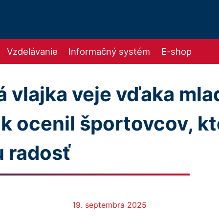
Vzdelávanie
Informačný systém
E-shop
á vlajka veje vďaka ml
k ocenil športovcov, kt
 radosť
19. septembra 2025