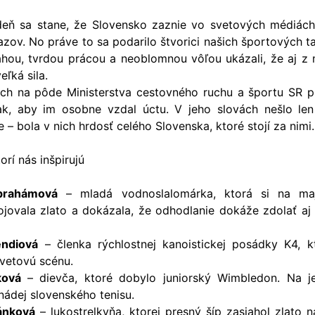
eň sa stane, že Slovensko zaznie vo svetových médiách
zov. No práve to sa podarilo štvorici našich športových ta
hou, tvrdou prácou a neoblomnou vôľou ukázali, že aj z m
eľká sila.
ich na pôde Ministerstva cestovného ruchu a športu SR pri
ak, aby im osobne vzdal úctu. V jeho slovách nešlo le
– bola v nich hrdosť celého Slovenska, ktoré stojí za nimi.
orí nás inšpirujú
brahámová
– mladá vodnoslalomárka, ktorá si na maj
jovala zlato a dokázala, že odhodlanie dokáže zdolať aj t
endiová
– členka rýchlostnej kanoistickej posádky K4, k
svetovú scénu.
ková
– dievča, ktoré dobylo juniorský Wimbledon. Na j
 nádej slovenského tenisu.
ánková
– lukostrelkyňa, ktorej presný šíp zasiahol zlato 