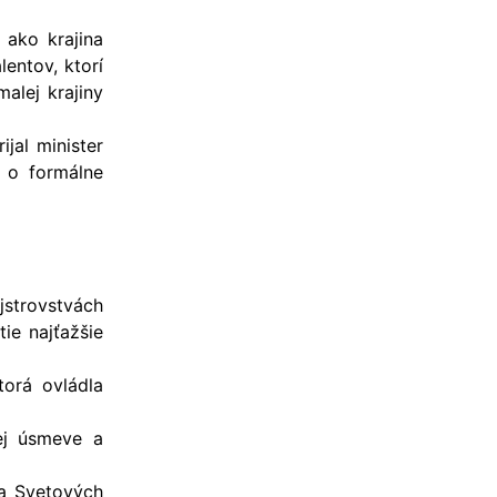
 ako krajina
lentov, ktorí
alej krajiny
jal minister
n o formálne
strovstvách
ie najťažšie
torá ovládla
ej úsmeve a
na Svetových