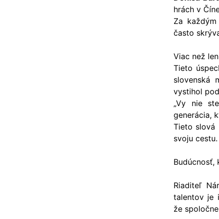
hrách v Číne
Za každým 
často skrýva
Viac než len
Tieto úspec
slovenská m
vystihol po
„Vy nie st
generácia, k
Tieto slová 
svoju cestu.
Budúcnosť, 
Riaditeľ N
talentov je
že spoločne 