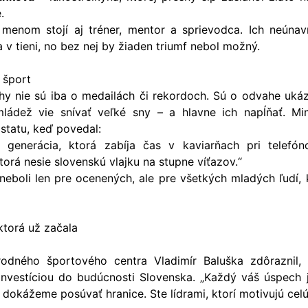
.
menom stojí aj tréner, mentor a sprievodca. Ich neúnav
 v tieni, no bez nej by žiaden triumf nebol možný.
 šport
hy nie sú iba o medailách či rekordoch. Sú o odvahe ukáz
ládež vie snívať veľké sny – a hlavne ich napĺňať. Min
dstatu, keď povedal:
e generácia, ktorá zabíja čas v kaviarňach pri telefón
torá nesie slovenskú vlajku na stupne víťazov.“
neboli len pre ocenených, ale pre všetkých mladých ľudí, 
ktorá už začala
árodného športového centra Vladimír Baluška zdôraznil,
 investíciou do budúcnosti Slovenska. „Každý váš úspech
dokážeme posúvať hranice. Ste lídrami, ktorí motivujú celú