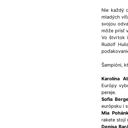
Nie každý d
mladých víťa
svojou odva
môže prísť v
Vo štvrtok 
Rudolf Huli
poďakovanie 
Šampióni, kt
Karolína A
Európy vybo
pereje.
Sofia Berg
európsku i 
Mia Pohán
rakete stojí
Denisa Bar