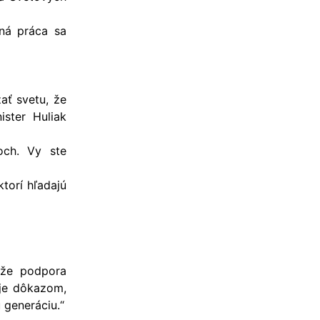
ná práca sa
ať svetu, že
ister Huliak
och. Vy ste
ktorí hľadajú
 že podpora
 je dôkazom,
 generáciu.“