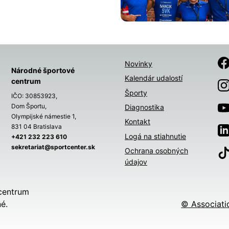
Novinky
Národné športové
Kalendár udalostí
centrum
Športy
IČO: 30853923,
Dom Športu,
Diagnostika
Olympijské námestie 1,
Kontakt
831 04 Bratislava
Logá na stiahnutie
+421 232 223 610
sekretariat@sportcenter.sk
Ochrana osobných
údajov
centrum
é.
© Associati