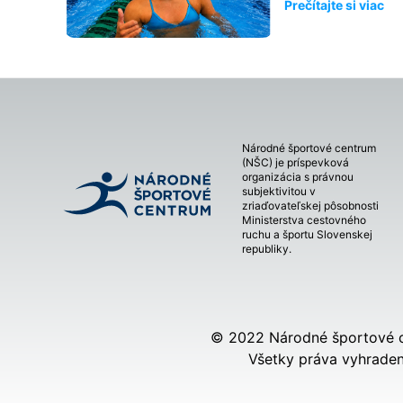
Prečítajte si viac
Národné športové centrum
(NŠC) je príspevková
organizácia s právnou
subjektivitou v
zriaďovateľskej pôsobnosti
Ministerstva cestovného
ruchu a športu Slovenskej
republiky.
© 2022 Národné športové 
Všetky práva vyhraden