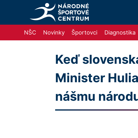
NŠC
Novinky
Športovci
Diagnostika
Keď slovensk
Minister Hulia
nášmu národu