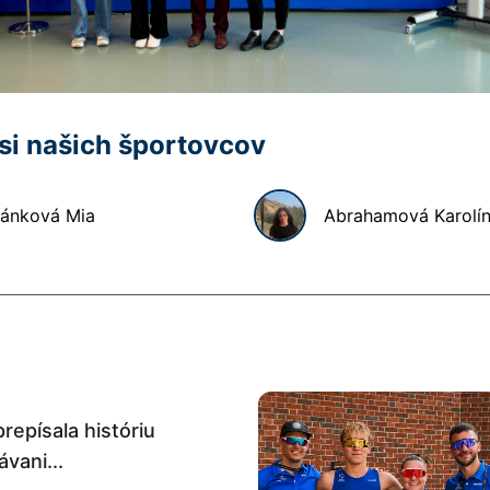
 si našich športovcov
ánková
Mia
Abrahamová
Karolí
prepísala históriu
vani...