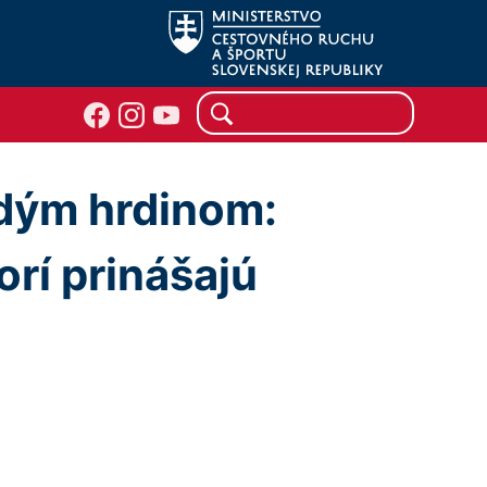
adým hrdinom:
orí prinášajú