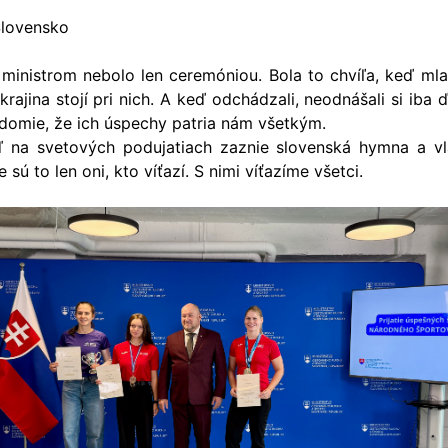
Slovensko
s ministrom nebolo len ceremóniou. Bola to chvíľa, keď mla
ch krajina stojí pri nich. A keď odchádzali, neodnášali si iba 
vedomie, že ich úspechy patria nám všetkým.
 na svetových podujatiach zaznie slovenská hymna a vl
e sú to len oni, kto víťazí. S nimi víťazíme všetci.