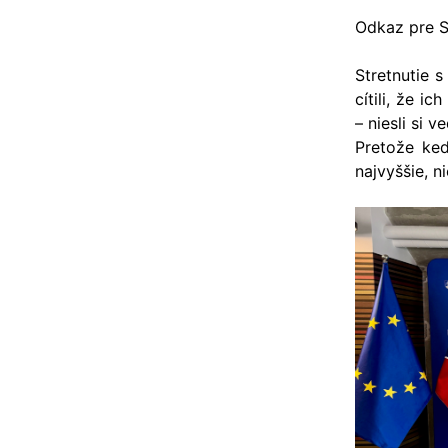
Odkaz pre 
Stretnutie 
cítili, že i
– niesli si 
Pretože keď
najvyššie, ni