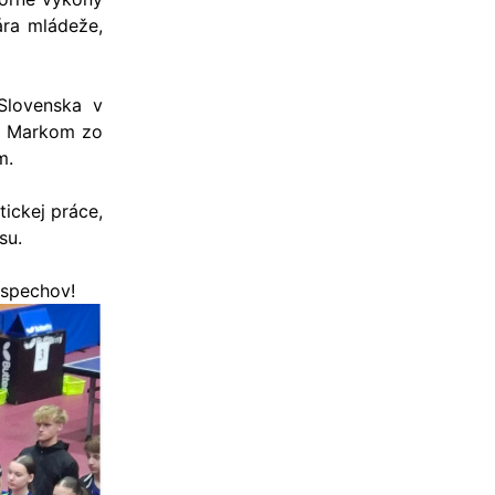
ára mládeže,
 Slovenska v
om Markom zo
m.
ickej práce,
isu.
úspechov!