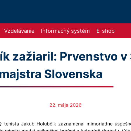
Vzdelávanie
Informačný systém
E-shop
k zažiaril: Prvenstvo 
l majstra Slovenska
22. mája 2026
ný tenista Jakub Holubčík zaznamenal mimoriadne úspešn
oje miesto medzi najlepšími hráčmi v kategórii dorastu. Vý