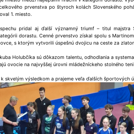
 celkového prvenstva po štyroch kolách Slovenského poh
oval 1. miesto.
pechu pridal aj ďalší významný triumf – titul majstra
kategórii dorastu. Cenné prvenstvo získal spolu s Martin
ovce, s ktorým vytvorili úspešnú dvojicu na ceste za zlato
kuba Holubčíka sú dôkazom talentu, odhodlania a systemat
šajú ovocie na najvyššej úrovni mládežníckeho stolného ten
 k skvelým výsledkom a prajeme veľa ďalších športových 