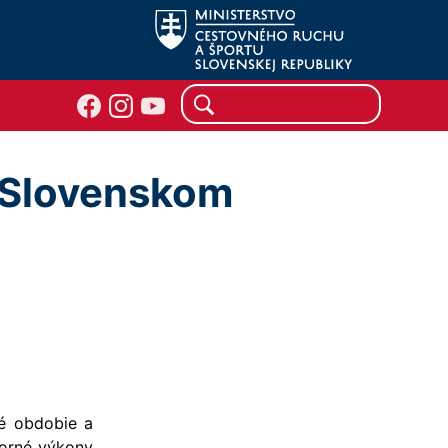
v Slovenskom
é obdobie a
borné výkony