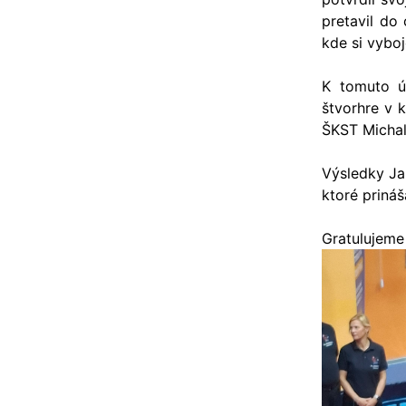
pretavil do
kde si vyboj
K tomuto ús
štvorhre v 
ŠKST Michal
Výsledky Ja
ktoré priná
Gratulujeme