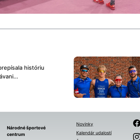
prepísala históriu
vani...
Novinky
Národné športové
Kalendár udalostí
centrum