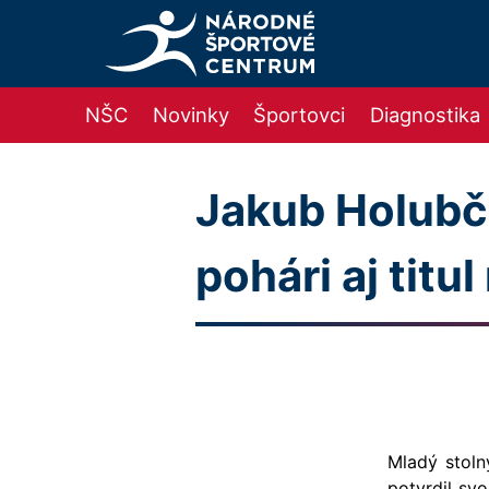
NŠC
Novinky
Športovci
Diagnostika
Jakub Holubčí
pohári aj titu
Mladý stol
potvrdil sv