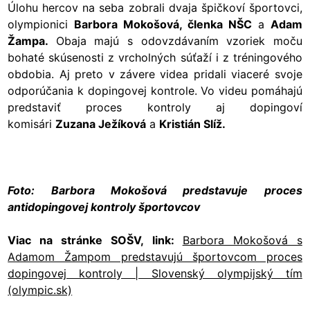
Úlohu hercov na seba zobrali dvaja špičkoví športovci,
olympionici
Barbora Mokošová, členka NŠC
a
Adam
Žampa.
Obaja majú s odovzdávaním vzoriek moču
bohaté skúsenosti z vrcholných súťaží i z tréningového
obdobia. Aj preto v závere videa pridali viaceré svoje
odporúčania k dopingovej kontrole. Vo videu pomáhajú
predstaviť proces kontroly aj dopingoví
komisári
Zuzana Ježíková
a
Kristián Slíž.
Foto: Barbora Mokošová predstavuje proces
antidopingovej kontroly športovcov
Viac na stránke SOŠV, link:
Barbora Mokošová s
Adamom Žampom predstavujú športovcom proces
dopingovej kontroly | Slovenský olympijský tím
(olympic.sk)