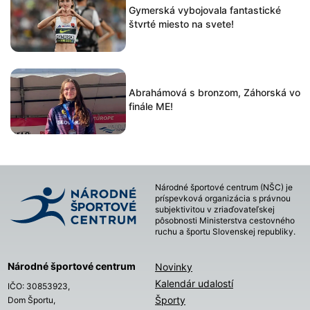
Gymerská vybojovala fantastické
štvrté miesto na svete!
Abrahámová s bronzom, Záhorská vo
finále ME!
Národné športové centrum (NŠC) je
príspevková organizácia s právnou
subjektivitou v zriaďovateľskej
pôsobnosti Ministerstva cestovného
ruchu a športu Slovenskej republiky.
Národné športové centrum
Novinky
Kalendár udalostí
IČO: 30853923,
Športy
Dom Športu,