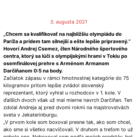
3. augusta 2021
„Chcem sa kvalifikovať na najbližšiu olympiádu do
Paríža a prídem tam silnejší a ešte lepšie pripravený.“
Hovorí Andrej Csemez, člen Národného športového
centra, ktorý sa lúči s olympijskými hrami v Tokiu po
osemfinálovej prehre s Arménom Armanom
Darčiňanom 0:5 na body.
Začiatok zápasu v rámci hmotnostnej kategórie do 75
kilogramov pritom lepšie zvládol slovenský
reprezentant, ktorý vyhral u rozhodcov v 1. kole. V
ďalších dvoch však už mal mierne navrch Darčiňan. Ten
zdolal Andreja aj pred dvomi rokmi na majstrovstvách
sveta v Jekaterinburgu.
„V prvom kole som boxoval presne tak, ako som chcel,
ako sme si všetko nacvičovali. V druhom a treťom to už
nebolo ono. Neboxoval som podľa mojich predstáv, bol