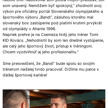
som unavený. Nemôžem byť spokojný,“ zhodnotil svoj
výkon pre oficiálny portál Slovenského olympijského a
športového výboru „Bandi“, zásluhou ktorého mal
slovenský box zastúpenie pod piatimi kruhmi prvýkrát
od olympiády v Atlante 1996.
Napriek prehre je na Csemeza hrdý jeho tréner Tomi
KID Kovács. „Nehodnotil by som len dnešné vystúpenie,
ale celý jeho športový život, prístup k tréningom.
Chcem vyzdvihnúť aj jeho profesionalitu.“
Sme presvedčení, že „Bandi“ bude spolu so svojím
trénerom naďalej tvrdo pracovať. Držíme mu palce v
ďalšej športovej kariére!