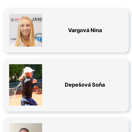
Vargová Nina
Depešová Soňa