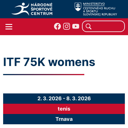
ITF 75K womens
2. 3. 2026
-
8. 3. 2026
tenis
Trnava