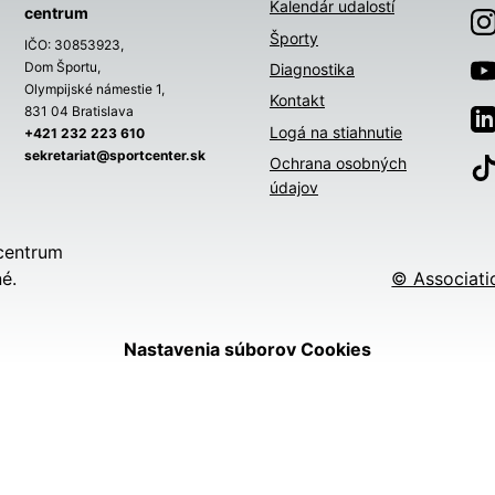
Kalendár udalostí
centrum
Športy
IČO: 30853923,
Dom Športu,
Diagnostika
Olympijské námestie 1,
Kontakt
831 04 Bratislava
Logá na stiahnutie
+421 232 223 610
sekretariat@sportcenter.sk
Ochrana osobných
údajov
centrum
é.
© Associati
Nastavenia súborov Cookies