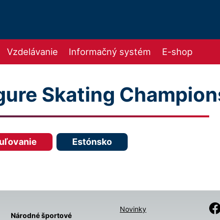
Vzdelávanie
Informačný systém
E-shop
igure Skating Champion
uľovanie
Estónsko
Novinky
Národné športové