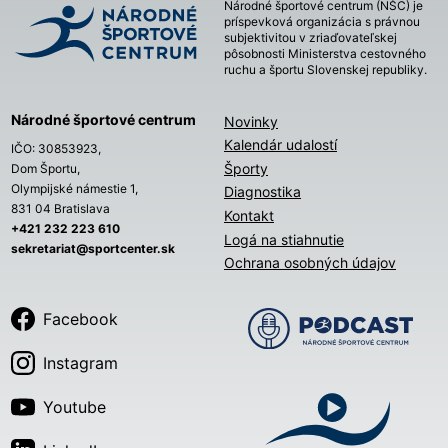
Národné športové centrum (NŠC) je
príspevková organizácia s právnou
subjektivitou v zriaďovateľskej
pôsobnosti Ministerstva cestovného
ruchu a športu Slovenskej republiky.
Národné športové centrum
Novinky
Kalendár udalostí
IČO: 30853923,
Športy
Dom Športu,
Olympijské námestie 1,
Diagnostika
831 04 Bratislava
Kontakt
+421 232 223 610
Logá na stiahnutie
sekretariat@sportcenter.sk
Ochrana osobných údajov
Facebook
Instagram
Youtube