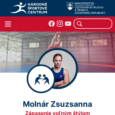
Molnár Zsuzsanna
Zápasenie voľným štýlom