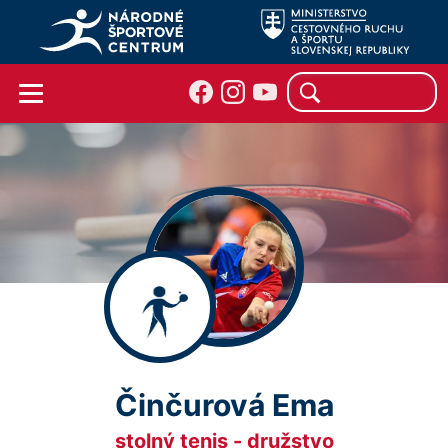
Činčurová Ema
stolný tenis - družstvo