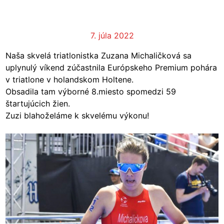
7. júla 2022
Naša skvelá triatlonistka Zuzana Michaličková sa
uplynulý víkend zúčastnila Európskeho Premium pohára
v triatlone v holandskom Holtene.
Obsadila tam výborné 8.miesto spomedzi 59
štartujúcich žien.
Zuzi blahoželáme k skvelému výkonu!