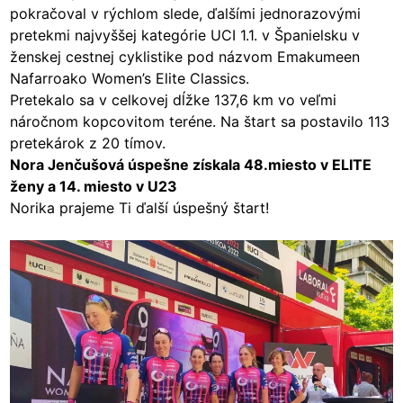
pokračoval v rýchlom slede, ďalšími jednorazovými
pretekmi najvyššej kategórie UCI 1.1. v Španielsku v
ženskej cestnej cyklistike pod názvom Emakumeen
Nafarroako Women’s Elite Classics.
Pretekalo sa v celkovej dĺžke 137,6 km vo veľmi
náročnom kopcovitom teréne. Na štart sa postavilo 113
pretekárok z 20 tímov.
Nora Jenčušová úspešne získala 48.miesto v ELITE
ženy a 14. miesto v U23
Norika prajeme Ti ďalší úspešný štart!