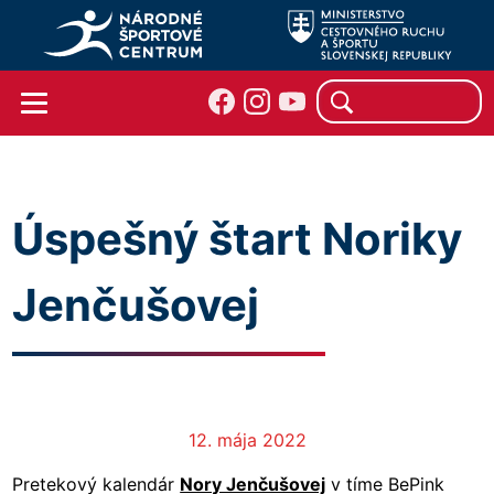
Úspešný štart Noriky
Jenčušovej
12. mája 2022
Pretekový kalendár
Nory Jenčušovej
v tíme BePink