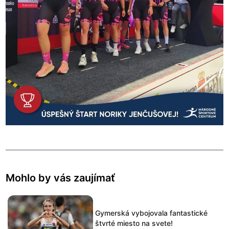
Mohlo by vás zaujímať
Gymerská vybojovala fantastické
štvrté miesto na svete!