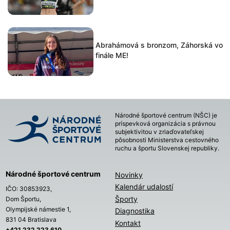
Abrahámová s bronzom, Záhorská vo
finále ME!
Národné športové centrum (NŠC) je
príspevková organizácia s právnou
subjektivitou v zriaďovateľskej
pôsobnosti Ministerstva cestovného
ruchu a športu Slovenskej republiky.
Národné športové centrum
Novinky
Kalendár udalostí
IČO: 30853923,
Športy
Dom Športu,
Olympijské námestie 1,
Diagnostika
831 04 Bratislava
Kontakt
+421 232 223 610