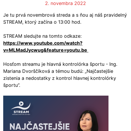
2. novembra 2022
Je tu prvá novembrová streda a s ňou aj náš pravidelný
STREAM, ktorý začína o 13:00 hod.
STREAM sledujte na tomto odkaze:
https://www.youtube.com/watch?
v=MLMadJycwug&feature=youtu.be
Hosťom streamu je hlavná kontrolórka športu - Ing.
Mariana Dvorščíková a témou budú: „Najčastejšie
zistenia a nedostatky z kontrol hlavnej kontrolórky
športu”.