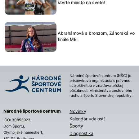
štvrté miesto na svete!
Abrahámová s bronzom, Záhorská vo
finále ME!
Národné športové centrum (NŠC) je
príspevková organizácia s právnou
subjektivitou v zriaďovateľskej
pôsobnosti Ministerstva cestovného
ruchu a športu Slovenskej republiky.
Národné športové centrum
Novinky
Kalendár udalostí
IČO: 30853923,
Športy
Dom Športu,
Olympijské námestie 1,
Diagnostika
831 04 Bratislava