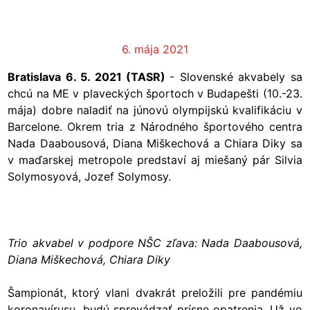
6. mája 2021
Bratislava 6. 5. 2021 (TASR)
- Slovenské akvabely sa
chcú na ME v plaveckých športoch v Budapešti (10.-23.
mája) dobre naladiť na júnovú olympijskú kvalifikáciu v
Barcelone. Okrem tria z Národného športového centra
Nada Daabousová, Diana Miškechová a Chiara Diky sa
v maďarskej metropole predstaví aj miešaný pár Silvia
Solymosyová, Jozef Solymosy.
Trio akvabel v podpore NŠC zľava: Nada Daabousová,
Diana Miškechová, Chiara Diky
Šampionát, ktorý vlani dvakrát preložili pre pandémiu
koronavírusu, budú sprevádzať prísne opatrenia. Už vo