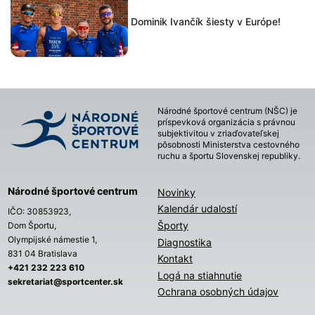
Dominik Ivančík šiesty v Európe!
Národné športové centrum (NŠC) je
príspevková organizácia s právnou
subjektivitou v zriaďovateľskej
pôsobnosti Ministerstva cestovného
ruchu a športu Slovenskej republiky.
Národné športové centrum
Novinky
Kalendár udalostí
IČO: 30853923,
Športy
Dom Športu,
Olympijské námestie 1,
Diagnostika
831 04 Bratislava
Kontakt
+421 232 223 610
Logá na stiahnutie
sekretariat@sportcenter.sk
Ochrana osobných údajov