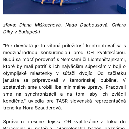
zľava: Diana Miškechová, Nada Daabousová, Chiara
Diky v Budapešti
"Pre dievčatá je to vítaná príležitosť konfrontovať sa s
medzinárodnou konkurenciou pred OH kvalifikáciou.
Budú sa môcť porovnať s Nemkami či Lichtenštajnkami,
ktoré by mali patriť k ich najväčším súperkám v boji o
olympijské miestenky v súťaži dvojíc. Od začiatku
januára sa pripravovali v šamorínskej 'bubline'. V
zostavách sme urobili iba minimálne úpravy. Pracovali
sme na synchronizácii a na tom, aby ich zvládli
kondične," uviedla pre TASR slovenská reprezentačná
trénerka Nora Szauderová.
Správa o presune dejiska OH kvalifikácie z Tokia do
Barcelony ju potešila. "Barcelonský bazén poznáme,