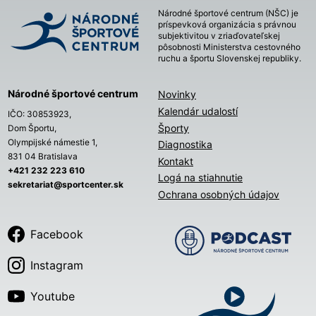
Národné športové centrum (NŠC) je
príspevková organizácia s právnou
subjektivitou v zriaďovateľskej
pôsobnosti Ministerstva cestovného
ruchu a športu Slovenskej republiky.
Národné športové centrum
Novinky
Kalendár udalostí
IČO: 30853923,
Športy
Dom Športu,
Olympijské námestie 1,
Diagnostika
831 04 Bratislava
Kontakt
+421 232 223 610
Logá na stiahnutie
sekretariat@sportcenter.sk
Ochrana osobných údajov
Facebook
Instagram
Youtube