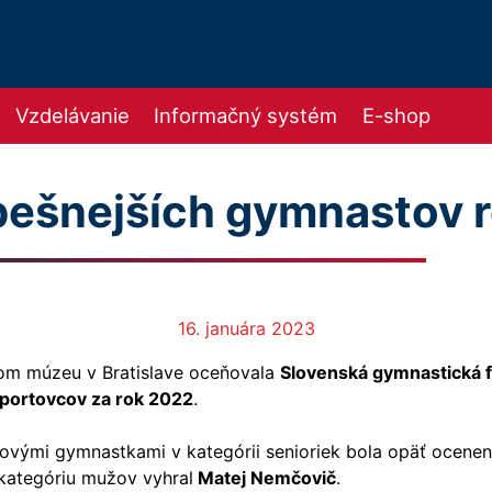
Vzdelávanie
Informačný systém
E-shop
spešnejších gymnastov 
16. januára 2023
om múzeu v Bratislave oceňovala
Slovenská gymnastická 
športovcov za rok 2022
.
ovými gymnastkami v kategórii senioriek bola opäť ocene
 kategóriu mužov vyhral
Matej Nemčovič
.