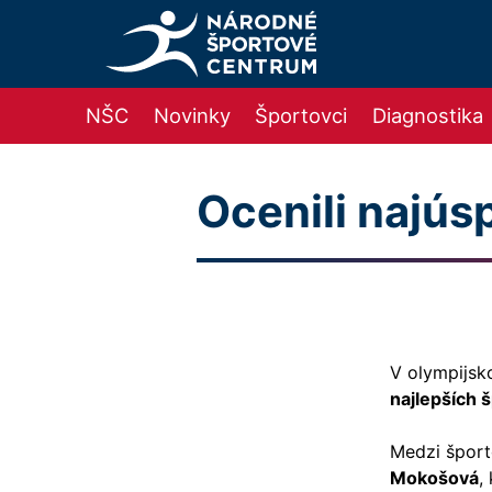
NŠC
Novinky
Športovci
Diagnostika
Ocenili najú
V olympijsk
najlepších 
Medzi šport
Mokošová
,