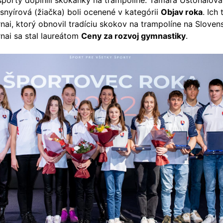
športy doplnili skokanky na trampolíne. Tamara Ustohalová
usnyírová (žiačka) boli ocenené v kategórii
Objav roka
. Ich 
nai, ktorý obnovil tradíciu skokov na trampolíne na Sloven
rnai sa stal laureátom
Ceny za rozvoj gymnastiky
.