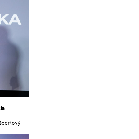
ia
 športový