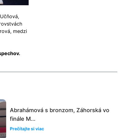
 Učňová,
trovstvách
árová, medzi
spechov.
Abrahámová s bronzom, Záhorská vo
finále M...
Prečítajte si viac