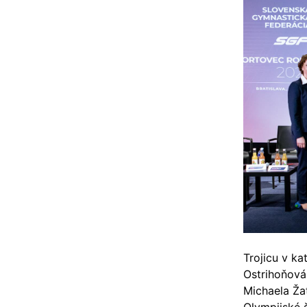
Trojicu v
ka
Ostrihoňová
Michaela Ža