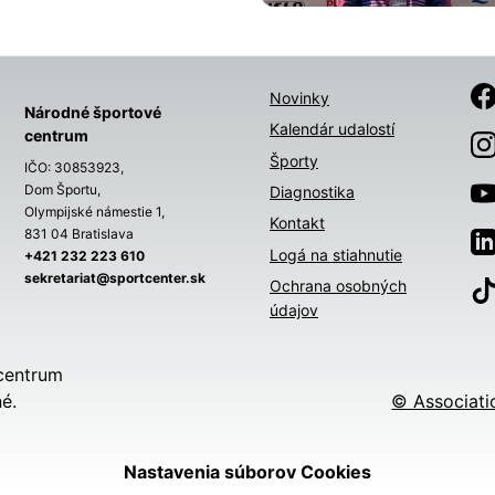
Novinky
Národné športové
Kalendár udalostí
centrum
Športy
IČO: 30853923,
Dom Športu,
Diagnostika
Olympijské námestie 1,
Kontakt
831 04 Bratislava
Logá na stiahnutie
+421 232 223 610
sekretariat@sportcenter.sk
Ochrana osobných
údajov
centrum
é.
© Associati
Nastavenia súborov Cookies