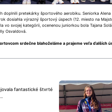
 doplnili pretekárky športového aerobiku. Seniorka Alena
 rok dosiahla výrazný športový úspech (12. miesto na Majs
la vo svojej kategórii, ocenenou juniorkou bola Tajana Sol
lly Osvaldová.
ortovcom srdečne blahoželáme a prajeme veľa ďalších ú
ovala fantastické štvrté
..