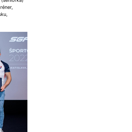
 (seniorka)
tréner,
sku,