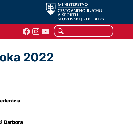
roka 2022
federácia
ná
Barbora