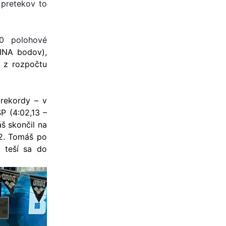
 pretekov to
00 polohové
FINA bodov),
é z rozpočtu
 rekordy – v
SP (4:02,13 –
áš skončil na
2. Tomáš po
a teší sa do