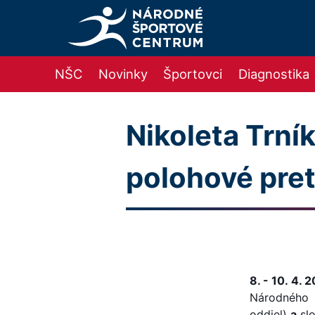
NŠC
Novinky
Športovci
Diagnostika
Nikoleta Trn
polohové pret
8. - 10. 4. 
Národného
oddiel)
a
sl