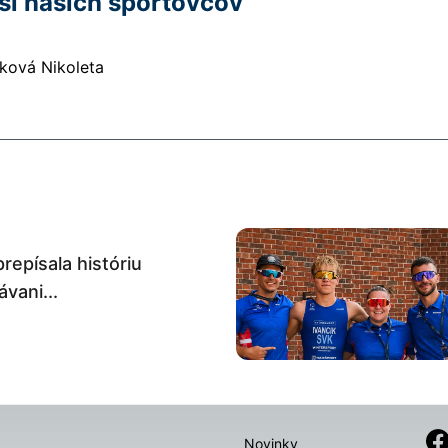
 si našich športovcov
íková
Nikoleta
prepísala históriu
vani...
Novinky