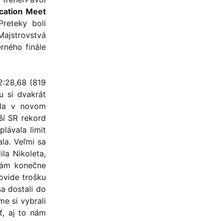
cation Meet
Preteky boli
Majstrovstvá
rného finále
2:28,68 (819
u si dvakrát
ila v novom
ší SR rekord
plávala limit
la. Veľmi sa
la Nikoleta,
 nám konečne
ovide trošku
sa dostali do
e si vybrali
ť, aj to nám