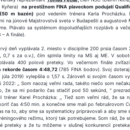
í Kyňera)
na prestížnom FINA plaveckom podujatí Qualifi
 (50 m bazén)
pod vedením trénera Karla Procházku.
ými na júnové Majstrovstvá sveta v Budapešti a augustové 
me. Plávalo sa systémom dopoludňajších rozplávb a veče
 – A finále).
prvý deň vyplávala 2. miesto v disciplíne 200 prsia časom 
 0,7 s za o.v.), čím splnila limity na MS aj ME. V sobot
dplávala 400 polové preteky. Vo večernom finále zvíťaz
 rekorde časom 4:48,72
(785 FINA bodov).
Svoj doteraj
júla 2019) vylepšila o 1,57 s. Zároveň si svojim časom vy
 2022: ,, Som naozaj veľmi rada, takéto niečo som nečaka
o, že sa mi podarilo čas stlačiť pod 50 sekúnd, " prezradi
il tréner Karel Procházka: ,, Tiež som veľmi rád, že sa
koriť čas 4:50 min. a konečne sme mali po februárovom C
as na to, aby sme sa systematicky pripravovali a aby sme 
réningového režimu, ktorý tak potrebujeme. Som rád, že sm
tné preteky a že tu môžeme v slušnej konkurencii preteka