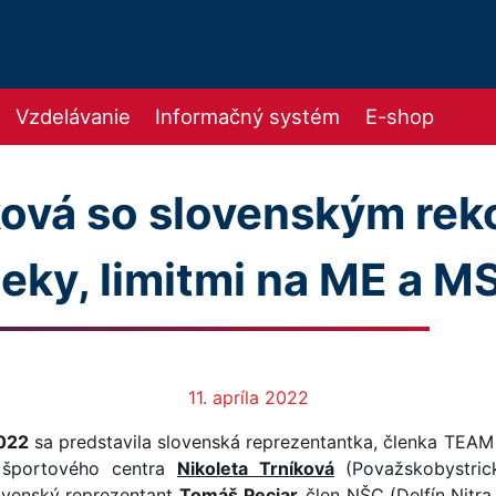
Vzdelávanie
Informačný systém
E-shop
íková so slovenským re
eky, limitmi na ME a M
11. apríla 2022
2022
sa predstavila slovenská reprezentantka, členka TEA
 športového centra
Nikoleta Trníková
(Považskobystric
ovenský reprezentant
Tomáš Peciar
,
člen NŠC
(Delfín Nitra