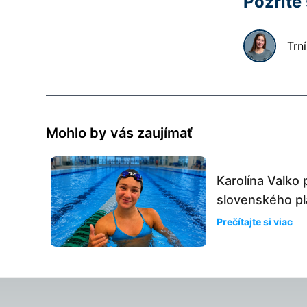
Pozrite
Trn
Mohlo by vás zaujímať
Karolína Valko 
slovenského plá
Prečítajte si viac