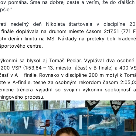
ov pomáha. Sme na dobrej ceste a verím, že do ďalších
pšie."
retí nedeľný deň Nikoleta štartovala v disciplíne 2
 finále doplávala na druhom mieste časom 2:17,51 (771 
otvrdením limitu na MS. Náklady na preteky boli hraden
portového centra.
výkonmi sa blysol aj Tomáš Peciar. Vyplával dva osobné
 200 VSP (1:53,64 – 13. miesto, účasť v B-finále) a 400 V
časť v A – finále. Rovnako v disciplíne 200 m motýlik Tom
te v A-finále, tesne za osobným rekordom časom 2:05,0
zmene trénera vyjadril so svojimi výkonmi spokojnosť 
éningového procesu.