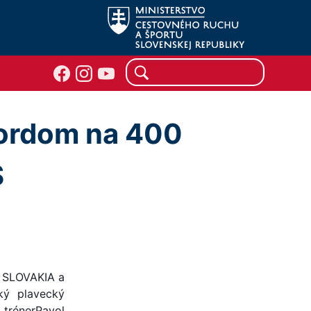
kordom na 400
S
M SLOVAKIA a
ký plavecký
, trénerPavol