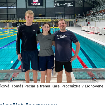
níková, Tomáš Peciar a tréner Karel Procházka v Eidhovene