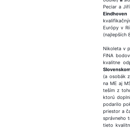
Peciar a Jiř
Eindhoven
kvalifikačn
Európy v Rí
(najlepších 8
Nikoleta v 
FINA bodov,
kvalitne o
Slovenskom
(a osobák z 
na ME aj MS
teším z toh
ktorú dopln
podarilo po
priestor a č
správneho t
tieto kvali