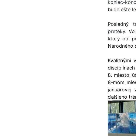
koniec-konc
bude ešte le
Posledný t
preteky.
Vo
ktorý bol p
Národného š
Kvalitnými 
disciplínach
8. miesto, ú
8-mom mies
januárovej 
ďalšieho tr