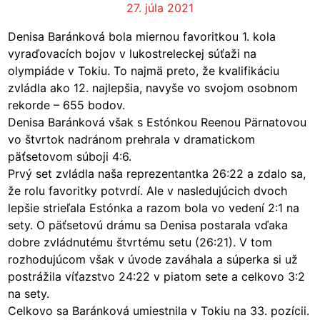
27. júla 2021
Denisa Baránková bola miernou favoritkou 1. kola
vyraďovacích bojov v lukostreleckej súťaži na
olympiáde v Tokiu. To najmä preto, že kvalifikáciu
zvládla ako 12. najlepšia, navyše vo svojom osobnom
rekorde – 655 bodov.
Denisa Baránková však s Estónkou Reenou Pärnatovou
vo štvrtok nadránom prehrala v dramatickom
päťsetovom súboji 4:6.
Prvý set zvládla naša reprezentantka 26:22 a zdalo sa,
že rolu favoritky potvrdí. Ale v nasledujúcich dvoch
lepšie strieľala Estónka a razom bola vo vedení 2:1 na
sety. O päťsetovú drámu sa Denisa postarala vďaka
dobre zvládnutému štvrtému setu (26:21). V tom
rozhodujúcom však v úvode zaváhala a súperka si už
postrážila víťazstvo 24:22 v piatom sete a celkovo 3:2
na sety.
Celkovo sa Baránková umiestnila v Tokiu na 33. pozícii.