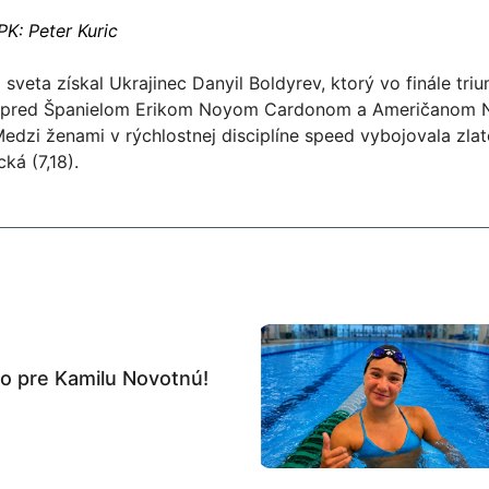
PK: Peter Kuric
a sveta získal Ukrajinec Danyil Boldyrev, ktorý vo finále tri
 pred Španielom Erikom Noyom Cardonom a Američanom
Medzi ženami v rýchlostnej disciplíne speed vybojovala zla
cká (7,18).
to pre Kamilu Novotnú!