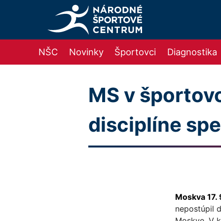
NŠC
Novinky
Športovci
Diagnostika
MS v športovo
disciplíne sp
Moskva 17.
nepostúpil d
Moskve. V k