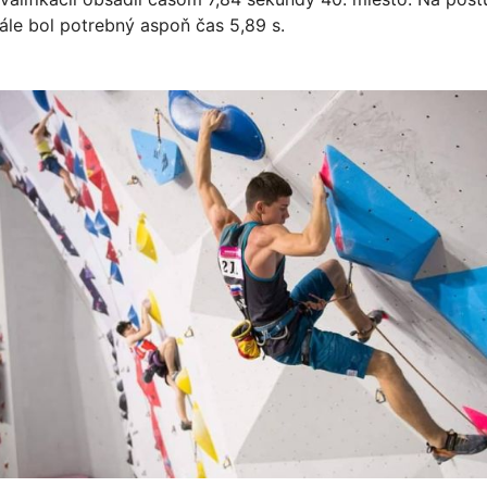
ále bol potrebný aspoň čas 5,89 s.