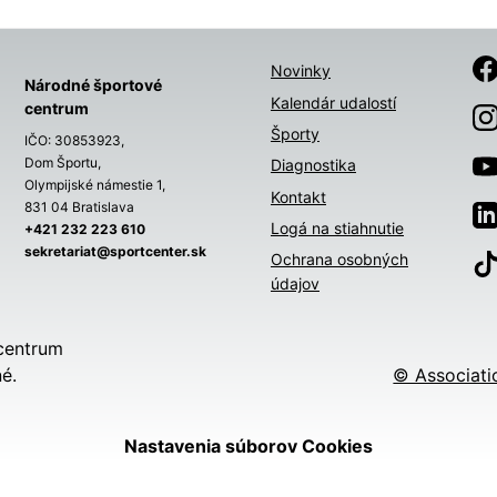
Novinky
Národné športové
Kalendár udalostí
centrum
Športy
IČO: 30853923,
Dom Športu,
Diagnostika
Olympijské námestie 1,
Kontakt
831 04 Bratislava
Logá na stiahnutie
+421 232 223 610
sekretariat@sportcenter.sk
Ochrana osobných
údajov
centrum
é.
© Associati
Nastavenia súborov Cookies