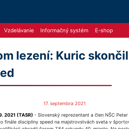
Vzdelávanie
Informačný systém
E-shop
m lezení: Kuric skončil
eed
17. septembra 2021
 9. 2021 (TASR)
- Slovenský reprezentant a člen NŠC Peter 
o finále disciplíny speed na majstrovstvách sveta v športo
valifikácii obsadil časom 7,84 sekundy 40. miesto. Na post