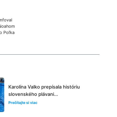
umfoval
 Noahom
to Poľka
Karolína Valko prepísala históriu
slovenského plávani...
Prečítajte si viac