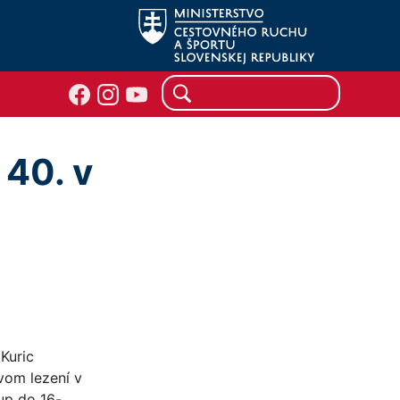
 40. v
Kuric
vom lezení v
up do 16-