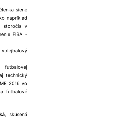
členka siene
ko napríklad
a storočia v
nenie FIBA -
volejbalový
 futbalovej
aj technický
í ME 2016 vo
na futbalové
ká
, skúsená