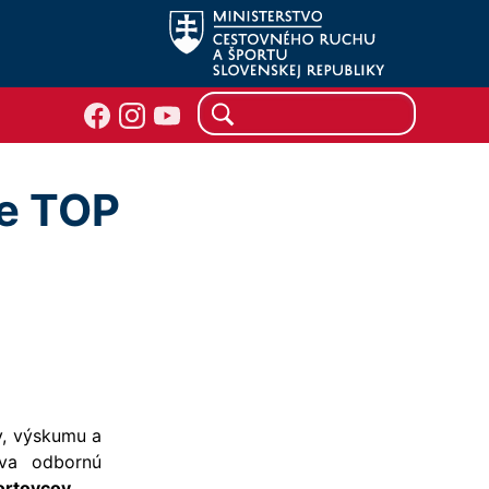
ie TOP
y, výskumu a
ava odbornú
rtovcov.