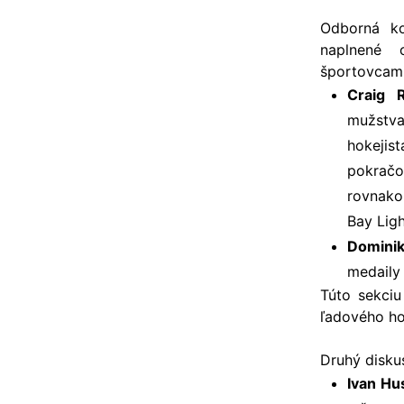
Odborná ko
naplnené 
športovcami
Craig 
mužstva
hokejis
pokračo
rovnako
Bay Ligh
Domini
medaily
Túto sekci
ľadového ho
Druhý diskus
Ivan Hu