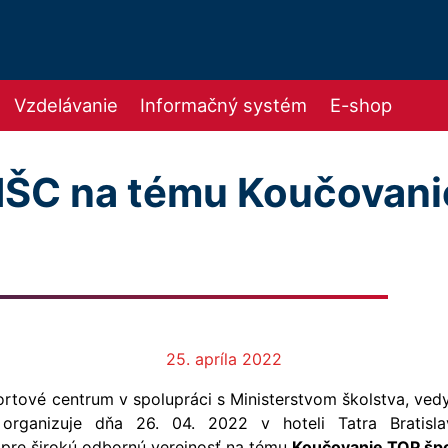
Vzdelávanie
Informačný systém
E-shop
NŠC na tému Koučovan
25. apríla 2022
rtové centrum v spolupráci s Ministerstvom školstva, ved
organizuje dňa 26. 04. 2022 v hoteli Tatra Bratisl
 pre širokú odbornú verejnosť na tému
Koučovanie TOP špo