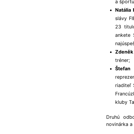
a športu
Natália
slávy F
23 titu
ankete 
najúspeš
Zdeněk
tréner;
Štefan
repreze
riadite
Francúz
kluby Ta
D
ruhú odb
novinárka a