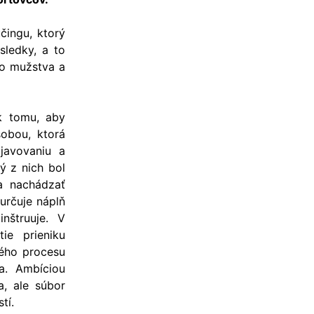
učingu, ktorý
sledky, a to
ho mužstva a
k tomu, aby
sobou, ktorá
bjavovaniu a
ý z nich bol
a nachádzať
 určuje náplň
nštruuje. V
ie prieniku
ného procesu
na. Ambíciou
a, ale súbor
tí.