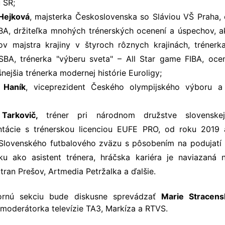
 SR;
 Hejková
, majsterka Československa so Sláviou VŠ Praha, 
IBA, držiteľka mnohých trénerských ocenení a úspechov, a
lov majstra krajiny v štyroch rôznych krajinách, trénerk
SBA, trénerka "výberu sveta" – All Star game FIBA, oce
nejšia trénerka modernej histórie Euroligy;
 Haník
, v
iceprezident Českého olympijského výboru a 
 Tarkovič,
tréner pri národnom družstve slovenskej
ntácie s trénerskou licenciou EUFE PRO, od roku 2019 
ľ Slovenského futbalového zväzu s pôsobením na podujat
ku ako asistent trénera, hráčska kariéra je naviazaná 
tran Prešov, Artmedia Petržalka a ďalšie.
ornú sekciu bude diskusne sprevádzať
Marie Stracens
 moderátorka televízie TA3, Markíza a RTVS.