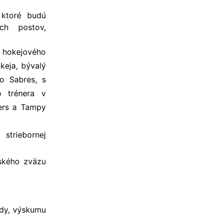
 ktoré budú
ch postov,
 hokejového
keja, bývalý
o Sabres, s
o trénera v
yers a Tampy
striebornej
ského zväzu
edy, výskumu