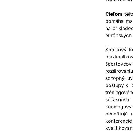
Cieľom
tejt
pomáha maxi
na príklado
európskych 
Športový k
maximalizov
športovcov 
rozširovani
schopný uv
postupy k ic
tréningové
súčasnosti
koučingovýc
benefitujú 
konferencie
kvalifikova