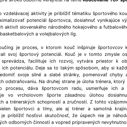
o vzdelávacej aktivity je priblížiť tématiku športového ko
malizovať potenciál športovca, dosiahnuť vynikajúce vý
ch aktivít slovenského národného hokejového a futbalové
basketbalových a volejbalových líg.
oučing je proces, v ktorom kouč inšpiruje športovcov 
ali svoj športový potenciál. Kouč je v tomto zmysle o
sprevádza, facilituje ich rozvoj, vytvára priestor k o
u ich potenciálu. Deje sa to takým spôsobom, aby si každ
edomiť svoje silné a slabé stránky, pomenovať chyby 
h odstraňovaniu. Na druhej strane je úloha trénera, ktorý
ho procesu, dáva športovcom radu, usmerňuje ich a i
 je vo vrcholovom športe zásadnou úlohou dosiahnut
h a trénerských schopností a zručností. Z tohto vzájom
nielen športovci a tímy, ale aj tréner a samotná kraji
 je priblížiť hosťovi skutočnosť, že úspech nie je náhod
ných odborných činností a vopred pripravených nevyhnutnos