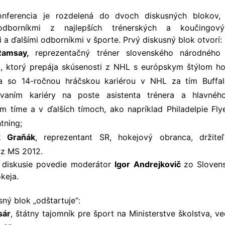
nferencia je rozdelená do dvoch diskusných blokov,
odborníkmi z najlepších trénerských a koučingový
 a ďalšími odborníkmi v športe. Prvý diskusný blok otvorí:
Ramsay,
reprezentačný tréner
slovenského národného
, ktorý prepája skúsenosti z NHL s európskym štýlom ho
ta so 14-ročnou hráčskou kariérou v NHL za tím Buffal
vaním kariéry na poste asistenta trénera a hlavnéh
m tíme a v ďalších tímoch, ako napríklad Philadelpie Fl
tning;
k Graňák
, r
eprezentant SR, hokejový obranca, držiteľ 
 z MS 2012.
u diskusie povedie moderátor
Igor Andrejkovič
zo Sloven
keja.
ný blok „odštartuje“:
sár
, štátny tajomník pre šport na Ministerstve školstva, v