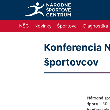
NŠC
Novinky
Športovci
Diagnostika
Konferencia 
športovcov
Národné špo
športu SR 
konferenciu