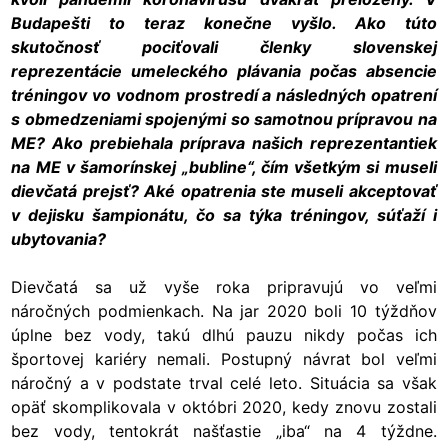
Budapešti to teraz konečne vyšlo. Ako túto
skutočnosť pociťovali členky slovenskej
reprezentácie umeleckého plávania počas absencie
tréningov vo vodnom prostredí a následných opatrení
s obmedzeniami spojenými so samotnou prípravou na
ME? Ako prebiehala príprava našich reprezentantiek
na ME v šamorínskej „bubline“, čím všetkým si museli
dievčatá prejsť? Aké opatrenia ste museli akceptovať
v dejisku šampionátu, čo sa týka tréningov, súťaží i
ubytovania?
Dievčatá sa už vyše roka pripravujú vo veľmi
náročných podmienkach. Na jar 2020 boli 10 týždňov
úplne bez vody, takú dlhú pauzu nikdy počas ich
športovej kariéry nemali. Postupný návrat bol veľmi
náročný a v podstate trval celé leto. Situácia sa však
opäť skomplikovala v októbri 2020, kedy znovu zostali
bez vody, tentokrát našťastie „iba“ na 4 týždne.