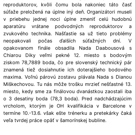
reproduktorov, kvôli čomu bola nakoniec táto časť
súťaže preložená na úplne iný deň. Organizátori museli
v priebehu jednej noci úplne zmeniť celú hudobnú
aparatúru vrátane podvodných reproduktorov a
zvukového technika. Našťastie sa už tieto problémy
neopakovali počas ďalších súťažných dní. V
opakovanom finále obsadila Nada Daabousová s
Chiarou Diky veľmi pekné 12. miesto s bodovým
ziskom 78,7889 boda, čo pre slovenský technický pár
znamená tiež dosiahnutie ich doterajšieho bodového
maxima. Voľnú párovú zostavu plávala Nada s Dianou
Miškechovou. Tu nás môže trošku mrzieť nešťastné 13.
miesto, kedy sme za finálovou dvanástkou zaostali iba
o 3 desatiny boda (78,3 boda). Pred nadchádzajúcim
vrcholom, ktorým je OH kvalifikácia v Barcelone v
termíne 10.-13.6. však ešte trénerku a pretekárky čaká
veľa tvrdej práce opäť v šamorínskej bubline.