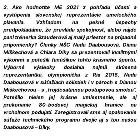
2. Ako hodnotíte ME 2021 z pohľadu účasti a
vystúpenia slovenskej reprezentácie umeleckého
plávania. Vzhľadom na pekné úspechy
predpokladáme, že prevláda spokojnosť, alebo nájde
pani trénerka Szauderová aj malý priestor na prípadné
pripomienky? Členky NŠC Nada Daabousová, Diana
Miškechová a Chiara Diky sa prezentovali kvalitnými
výkonmi a potešili fanúšikov tohto krásneho športu.
Výborné výsledky dosiahla najmä skúsená
reprezentantka, olympionička z Ria 2016, Nada
Daabousová v súťažiach sólistiek i v pároch s Dianou
Miškechovou – s „trojdesatinnou postupovou smolou“.
Potešilo nielen jej krásne umiestnenie, ale aj
prekonanie 80-bodovej magickej hranice na
vrcholnom podujatí. Zaregistrovali sme aj opakovanie
súťaže technického programu dvojíc aj s tou našou
Daabousová – Diky.