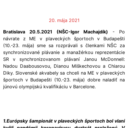
20. mája 2021
Bratislava 20.5.2021 (NŠC-Igor Machajdík)
- Po
návrate z ME v plaveckých športoch v Budapešti
(10.-23. mája) sme sa rozprávali s členkami NŠC za
synchronizované plávanie a manažérkou reprezentácie
SR v synchronizovanom plávaní Janou McDonnell:
Nadou Daabousovou, Dianou Miškechovou a Chiarou
Diky. Slovenské akvabely sa chceli na ME v plaveckých
športoch v Budapešti (10.-23. mája) dobre naladiť na
júnovú olympijskú kvalifikáciu v Barcelone.
1.Európsky šampionát v plaveckých športoch bol vlani
kvôli pandémii koronavírusu dvakrát preložený. V