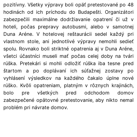
pozitívny. Všetky výpravy boli opäť pretestované po 48
hodinách od ich príchodu do Budapešti. Organizátori
zabezpečili maximálne dodržiavanie opatrení či už v
hoteli, počas prepravy autobusmi, alebo v samotnej
Duna Aréne. V hotelovej reštaurácii sedel každý pri
vlastnom stole, ani jednotlivé výpravy nemohli sedieť
spolu. Rovnako boli striktné opatrenia aj v Duna Aréne,
všetci účastníci museli mať počas celej doby na tvári
rúška. Pretekári si mohli odložiť rúška iba tesne pred
štartom a po doplávaní ich súťažnej zostavy po
vyhlásení výsledkov na každého čakalo úplne nové
rúško. Kvôli opatreniam, platným v rôznych krajinách,
bolo pre všetkých pred odchodom domov
zabezpečené opätovné pretestovanie, aby nikto nemal
problém pri návrate domov.