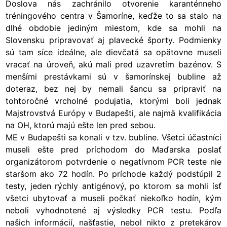
Doslova nás zachránilo otvorenie karanténneho
tréningového centra v Šamoríne, keďže to sa stalo na
dlhé obdobie jediným miestom, kde sa mohli na
Slovensku pripravovať aj plavecké športy. Podmienky
sú tam síce ideálne, ale dievčatá sa opätovne museli
vracať na úroveň, akú mali pred uzavretím bazénov. S
menšími prestávkami sú v šamorínskej bubline až
doteraz, bez nej by nemali šancu sa pripraviť na
tohtoročné vrcholné podujatia, ktorými boli jednak
Majstrovstvá Európy v Budapešti, ale najmä kvalifikácia
na OH, ktorú majú ešte len pred sebou.
ME v Budapešti sa konali v tzv. bubline. Všetci účastníci
museli ešte pred príchodom do Maďarska poslať
organizátorom potvrdenie o negatívnom PCR teste nie
staršom ako 72 hodín. Po príchode každý podstúpil 2
testy, jeden rýchly antigénový, po ktorom sa mohli ísť
všetci ubytovať a museli počkať niekoľko hodín, kým
neboli vyhodnotené aj výsledky PCR testu. Podľa
našich informácií, našťastie, nebol nikto z pretekárov