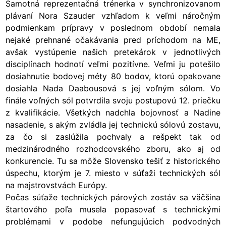
Samotná reprezentačná trénerka v synchronizovanom
plávaní Nora Szauder vzhľadom k veľmi náročným
podmienkam prípravy v poslednom období nemala
nejaké prehnané očakávania pred príchodom na ME,
avšak vystúpenie našich pretekárok v jednotlivých
disciplínach hodnotí veľmi pozitívne. Veľmi ju potešilo
dosiahnutie bodovej méty 80 bodov, ktorú opakovane
dosiahla Nada Daabousová s jej voľným sólom. Vo
finále voľných sól potvrdila svoju postupovú 12. priečku
z kvalifikácie. Všetkých nadchla bojovnosť a Nadine
nasadenie, s akým zvládla jej technickú sólovú zostavu,
za čo si zaslúžila pochvaly a rešpekt tak od
medzinárodného rozhodcovského zboru, ako aj od
konkurencie. Tu sa môže Slovensko tešiť z historického
úspechu, ktorým je 7. miesto v súťaži technických sól
na majstrovstvách Európy.
Počas súťaže technických párových zostáv sa väčšina
štartového poľa musela popasovať s technickými
problémami v podobe nefungujúcich podvodných