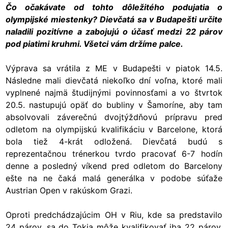
Čo očakávate od tohto dôležitého podujatia o
olympijské miestenky? Dievčatá sa v Budapešti určite
naladili pozitívne a zabojujú o účasť medzi 22 párov
pod piatimi kruhmi. Všetci vám držíme palce.
Výprava sa vrátila z ME v Budapešti v piatok 14.5.
Následne mali dievčatá niekoľko dní voľna, ktoré mali
vyplnené najmä študijnými povinnosťami a vo štvrtok
20.5. nastupujú opäť do bubliny v Šamoríne, aby tam
absolvovali záverečnú dvojtýždňovú prípravu pred
odletom na olympijskú kvalifikáciu v Barcelone, ktorá
bola tiež 4-krát odložená. Dievčatá budú s
reprezentačnou trénerkou tvrdo pracovať 6-7 hodín
denne a posledný víkend pred odletom do Barcelony
ešte na ne čaká malá generálka v podobe súťaže
Austrian Open v rakúskom Grazi.
Oproti predchádzajúcim OH v Riu, kde sa predstavilo
24 párov, sa do Tokia môže kvalifikovať iba 22 párov.