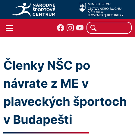
Členky NŠC po
návrate z ME v
plaveckých športoch
v Budapešti