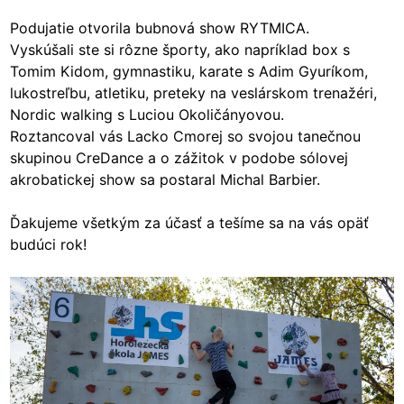
Podujatie otvorila bubnová show RYTMICA.
Vyskúšali ste si rôzne športy, ako napríklad box s
Tomim Kidom, gymnastiku, karate s Adim Gyuríkom,
lukostreľbu, atletiku, preteky na veslárskom trenažéri,
Nordic walking s Luciou Okoličányovou.
Roztancoval vás Lacko Cmorej so svojou tanečnou
skupinou CreDance a o zážitok v podobe sólovej
akrobatickej show sa postaral Michal Barbier.
Ďakujeme všetkým za účasť a tešíme sa na vás opäť
budúci rok!