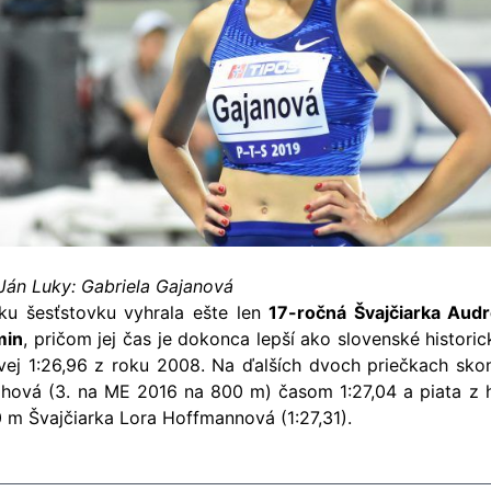
 Ján Luky: Gabriela Gajanová
ku šesťstovku vyhrala ešte len
17-ročná Švajčiarka Aud
min
, pričom jej čas je dokonca lepší ako slovenské histor
vej 1:26,96 z roku 2008. Na ďalších dvoch priečkach skon
hová (3. na ME 2016 na 800 m) časom 1:27,04 a piata z
 m Švajčiarka Lora Hoffmannová (1:27,31).