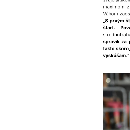
maximom z 
Váhom zaost
„S prvým š
štart. Po
strednotrat
spravili z
takto skoro
vyskúšam.
“