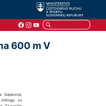
 na 600 m V
a Gajanová,
 mítingu vo
n. Za svojím