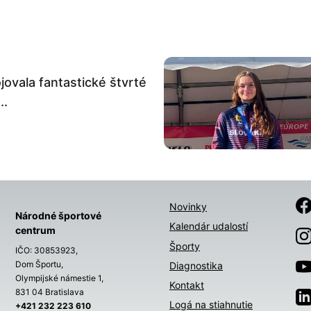
ovala fantastické štvrté
..
Novinky
Národné športové
Kalendár udalostí
centrum
Športy
IČO: 30853923,
Dom Športu,
Diagnostika
Olympijské námestie 1,
Kontakt
831 04 Bratislava
Logá na stiahnutie
+421 232 223 610