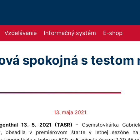
Vzdelávanie
Informačný systém
E-shop
ová spokojná s testom
e
13. mája 2021
genthal 13. 5. 2021 (TASR)
-
Osemstovkárka Gabriel
, obsadila v premiérovom štarte v letnej sezóne na
m Langenthale v behu na 600 m 5. miesto časom 1:30,45 mi