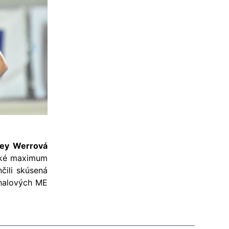
rey Werrová
ické maximum
čili skúsená
 halových ME