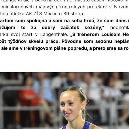
minuloročných májových kontrolných pretekov v Novo
ala atlétka AK ZŤS Martin o 89 stotín.
tartom som spokojná a som na seba hrdá, že som dnes n
važujem to za dobrý začiatok sezóny,“
hodnotil
iarka svoj štart v Langenthale.
„S trénerom Louisom H
a päť týždňov skvelú prácu. Pôvodne som sezónu neplán
, ale sme v tréningovom pláne popredu, a preto sme sa roz