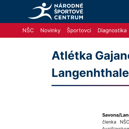
NŠC
Novinky
Športovci
Diagnostika
Atlétka Gajan
Langenhthal
Savona/Lan
členka NŠC
švajčiarsko