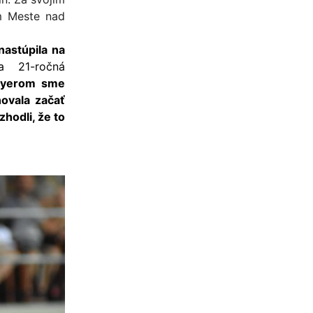
m Meste nad
astúpila na
a 21-ročná
eyerom sme
ovala začať
hodli, že to