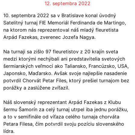
12. septembra 2022
10. septembra 2022 sa v Bratislave konal úvodný
Satelitný turnaj FIE Memoriál Ferdinanda de Martingo,
na ktorom nás reprezentoval náš mladý fleuretista
Arpád Fazekas, zverenec Jozefa Nagya.
Na turnaji sa zišlo 97 fleuretistov z 20 krajín sveta
medzi ktorými nechýbali ani predstavitelia svetových
šermiarských veľmocí ako Taliansko, Francúzsko, USA,
Japonsko, Maďarsko. Avšak svoje najlepšie nasadenie
potvrdil Chorvát Petar Files, ktorý prešiel turnajom bez
porážky a zaslúžene zvíťazil.
Náš slovenský reprezentant Arpád Fazekas z Klubu
šermu Šamorín za celý turnaj utrpel iba jednu porážku,
a to v semifinále od víťaza celého turnaja chorváta
Petara Filesa, čím potvrdil svoju pozíciu slovenského
lídra.